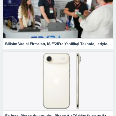
Bilişim Vadisi Firmaları, ISIF’25’te Yenilikçi Teknolojileriyle Sahne Alıyor
En ince iPhone duyuruldu: iPhone Air Türkiye fiyatı ve özellikleri