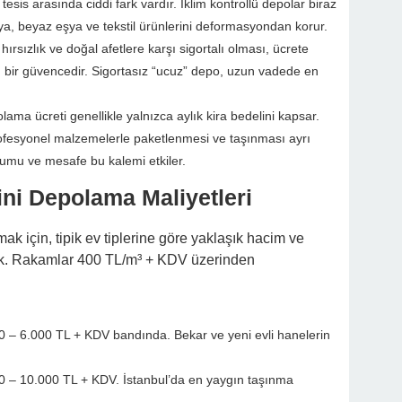
 tesis arasında ciddi fark vardır. İklim kontrollü depolar biraz
ya, beyaz eşya ve tekstil ürünlerini deformasyondan korur.
ırsızlık ve doğal afetlere karşı sigortalı olması, ücrete
 bir güvencedir. Sigortasız “ucuz” depo, uzun vadede en
ama ücreti genellikle yalnızca aylık kira bedelini kapsar.
rofesyonel malzemelerle paketlenmesi ve taşınması ayrı
rumu ve mesafe bu kalemi etkiler.
ni Depolama Maliyetleri
ak için, tipik ev tiplerine göre yaklaşık hacim ve
edik. Rakamlar 400 TL/m³ + KDV üzerinden
0 – 6.000 TL + KDV bandında. Bekar ve yeni evli hanelerin
0 – 10.000 TL + KDV. İstanbul’da en yaygın taşınma