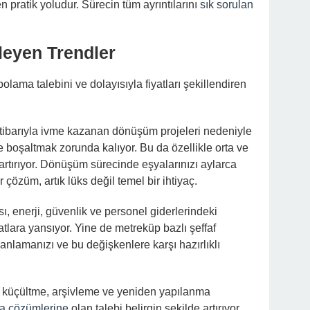
 pratik yoludur. Sürecin tüm ayrıntılarını
sık sorulan
ileyen Trendler
ama talebini ve dolayısıyla fiyatları şekillendiren
tibarıyla ivme kazanan dönüşüm projeleri nedeniyle
le boşaltmak zorunda kalıyor. Bu da özellikle orta ve
artırıyor. Dönüşüm sürecinde eşyalarınızı aylarca
 çözüm, artık lüks değil temel bir ihtiyaç.
ı, enerji, güvenlik ve personel giderlerindeki
atlara yansıyor. Yine de metreküp bazlı şeffaf
anlamanızı ve bu değişkenlere karşı hazırlıklı
fis küçültme, arşivleme ve yeniden yapılanma
a çözümlerine
olan talebi belirgin şekilde artırıyor.