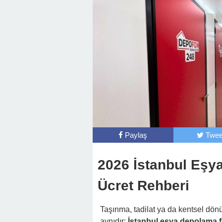
Paylaş
Twee
2026 İstanbul Eşy
Ücret Rehberi
Taşınma, tadilat ya da kentsel dönü
aynıdır:
İstanbul eşya depolama fi