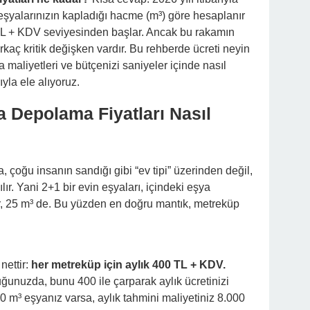
eşyalarınızın kapladığı hacme (m³) göre hesaplanır
TL + KDV seviyesinden başlar. Ancak bu rakamın
irkaç kritik değişken vardır. Bu rehberde ücreti neyin
ma maliyetleri ve bütçenizi saniyeler içinde nasıl
yla ele alıyoruz.
a Depolama Fiyatları Nasıl
çoğu insanın sandığı gibi “ev tipi” üzerinden değil,
ır. Yani 2+1 bir evin eşyaları, içindeki eşya
r, 25 m³ de. Bu yüzden en doğru mantık, metreküp
nettir:
her metreküp için aylık 400 TL + KDV.
ğunuzda, bunu 400 ile çarparak aylık ücretinizi
0 m³ eşyanız varsa, aylık tahmini maliyetiniz 8.000