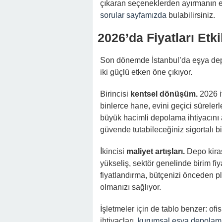
çıkaran seçeneklerden ayırmanın en
sorular sayfamızda
bulabilirsiniz.
2026’da Fiyatları Etk
Son dönemde İstanbul’da eşya depol
iki güçlü etken öne çıkıyor.
Birincisi
kentsel dönüşüm.
2026 i
binlerce hane, evini geçici süreler
büyük hacimli depolama ihtiyacını 
güvende tutabileceğiniz sigortalı bir
İkincisi
maliyet artışları.
Depo kiras
yükseliş, sektör genelinde birim fiy
fiyatlandırma, bütçenizi önceden pl
olmanızı sağlıyor.
İşletmeler için de tablo benzer: o
ihtiyaçları,
kurumsal eşya depolam