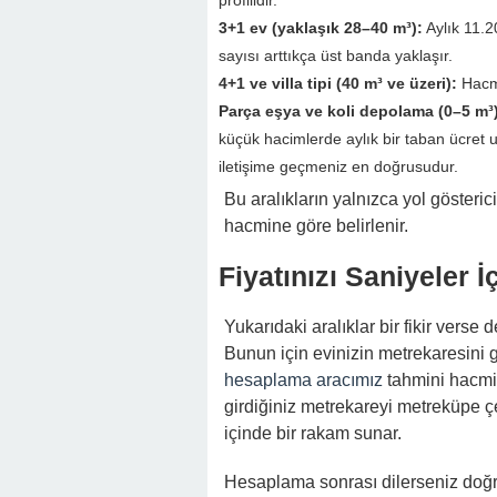
profilidir.
3+1 ev (yaklaşık 28–40 m³):
Aylık 11.
sayısı arttıkça üst banda yaklaşır.
4+1 ve villa tipi (40 m³ ve üzeri):
Hacme 
Parça eşya ve koli depolama (0–5 m³
küçük hacimlerde aylık bir taban ücret 
iletişime geçmeniz en doğrusudur.
Bu aralıkların yalnızca yol gösteri
hacmine göre belirlenir.
Fiyatınızı Saniyeler 
Yukarıdaki aralıklar bir fikir verse 
Bunun için evinizin metrekaresini g
hesaplama aracımız
tahmini hacmin
girdiğiniz metrekareyi metreküpe çe
içinde bir rakam sunar.
Hesaplama sonrası dilerseniz doğr