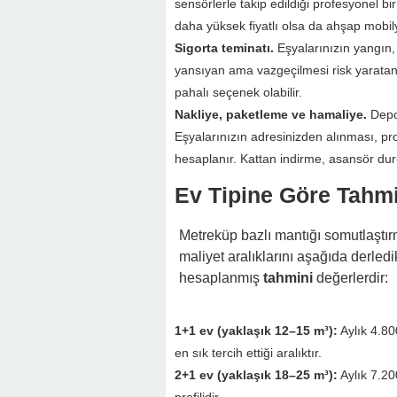
sensörlerle takip edildiği profesyonel bir
daha yüksek fiyatlı olsa da ahşap mobil
Sigorta teminatı.
Eşyalarınızın yangın, h
yansıyan ama vazgeçilmesi risk yaratan
pahalı seçenek olabilir.
Nakliye, paketleme ve hamaliye.
Depol
Eşyalarınızın adresinizden alınması, p
hesaplanır. Kattan indirme, asansör du
Ev Tipine Göre Tahmi
Metreküp bazlı mantığı somutlaştırm
maliyet aralıklarını aşağıda derl
hesaplanmış
tahmini
değerlerdir:
1+1 ev (yaklaşık 12–15 m³):
Aylık 4.80
en sık tercih ettiği aralıktır.
2+1 ev (yaklaşık 18–25 m³):
Aylık 7.20