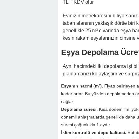
TL + KDV olur.
Evinizin metrekaresini biliyorsanı
taban alanının yaklaşık dörtte biri 
genellikle 25 m³ civarında eşya bar
kesin rakam eşyalarınızın cinsine 
Eşya Depolama Ücreti
Aynı hacimdeki iki depolama işi bile
planlamanızı kolaylaştırır ve sürpr
Eşyanın hacmi (m³).
Fiyatı belirleyen 
kadar artar. Bu yüzden depolamadan önc
sağlar.
Depolama süresi.
Kısa dönemli mi yok
dönemli anlaşmalarda genellikle daha u
süresi çoğunlukla 1 aydır.
İklim kontrolü ve depo kalitesi.
Rutube