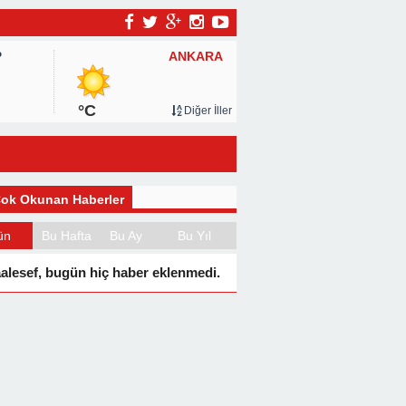
ANKARA
P
°C
Diğer İller
ok Okunan Haberler
ün
Bu Hafta
Bu Ay
Bu Yıl
alesef, bugün hiç haber eklenmedi.