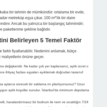
z kaba bir tahmin de mümkündür: ortalama bir evde,
kadar metreküp eşya çıkar. 100 m²’lik bir daire
ındırır. Ancak bu yalnızca bir başlangıç tahminidir;
ve paketlenme şekline bağlıdır.
ni Belirleyen 5 Temel Faktör
 farklı fiyatlanabilir. Nedenini anlamak, bütçe
iz maliyetlerin önüne geçer.
ana değişkendir. Ne kadar çok yer kaplarsanız, aylık ücret o
e ihtiyaç fazlası eşyaları ayıklamak doğrudan tasarruf
sa aylarca sürecek bir saklama mı planlıyorsunuz? Uzun
ygun aylık koşullar sunulur. İstanbul’da minimum depolama
tli, havalandırmasız bir bodrum ile nem ve sıcaklığın 7/24