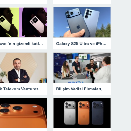
Huawei’nin gizemli katlanabilir telefonu ortaya çıktı!
Galaxy S25 Ultra ve iPhone 17 Pro Max zoom testinde karşı karşıya
Türk Telekom Ventures geleceğin girişimlerini dünya sahnesine taşıyor
Bilişim Vadisi Firmaları, ISIF’25’te Yenilikçi Teknolojileriyle Sahne Alıyor