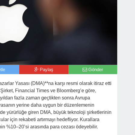
tle
Paylaş
Gönder
Pazarlar Yasası (DMA)**na karşı resmi olarak itiraz etti
i. Şirket, Financial Times ve Bloomberg’e göre,
 yıldan fazla zaman geçtikten sonra Avrupa
yasanın yerine daha uygun bir düzenlemenin
22’de yürürlüğe giren DMA, büyük teknoloji şirketlerinin
ar için rekabeti artırmayı hedefliyor. Kurallara
inin %10–20’si arasında para cezası ödeyebilir.