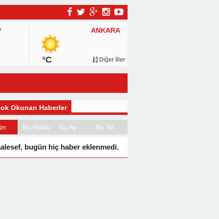
ANKARA
P
°C
Diğer İller
ok Okunan Haberler
ün
Bu Hafta
Bu Ay
Bu Yıl
alesef, bugün hiç haber eklenmedi.