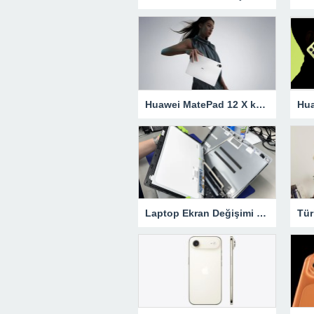
Huawei MatePad 12 X küresel pazarlarda tanıtıldı! İşte özellikleri
Laptop Ekran Değişimi ve Tamiri: Fiyat, Süreç ve Detaylar