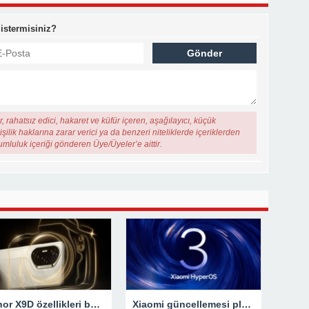
 istermisiniz?
, rahatsız edici, hakaret ve küfür içeren, aşağılayıcı, küçük
şilik haklarına zarar verici ya da benzeri niteliklerde içeriklerden
rumluluk içeriği gönderen Üye/Üyeler’e aittir.
Honor X9D özellikleri belli oldu
Xiaomi güncellemesi planı için yeni gelişmeler!