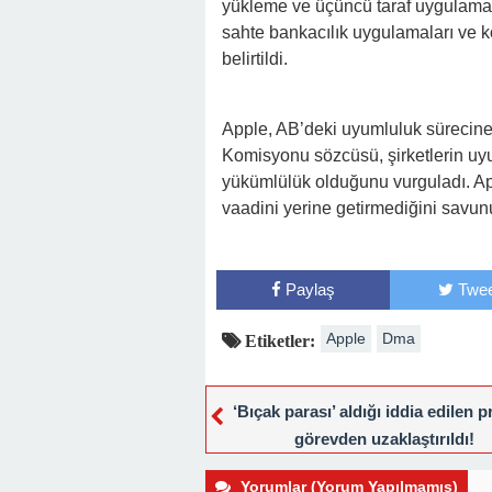
yükleme ve üçüncü taraf uygulama m
sahte bankacılık uygulamaları ve kö
belirtildi.
Apple, AB’deki uyumluluk sürecine 
Komisyonu sözcüsü, şirketlerin uy
yükümlülük olduğunu vurguladı. Ap
vaadini yerine getirmediğini savun
Paylaş
Twee
Apple
Dma
Etiketler:
‘Bıçak parası’ aldığı iddia edilen p
görevden uzaklaştırıldı!
Yorumlar (Yorum Yapılmamış)