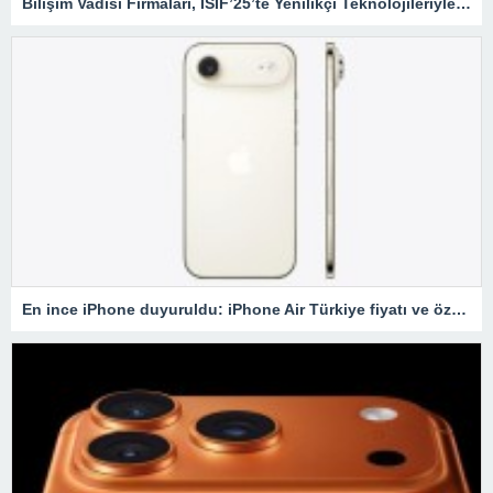
Bilişim Vadisi Firmaları, ISIF’25’te Yenilikçi Teknolojileriyle Sahne Alıyor
En ince iPhone duyuruldu: iPhone Air Türkiye fiyatı ve özellikleri