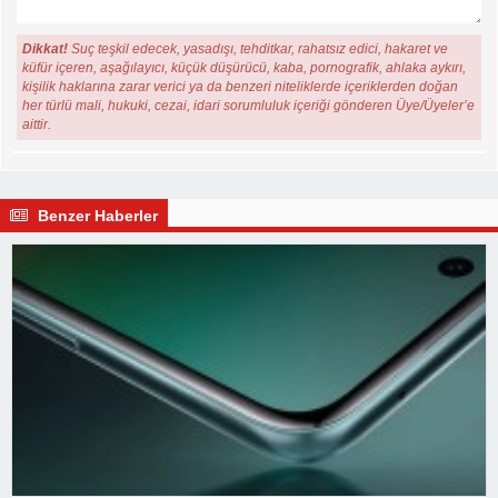
Dikkat!
Suç teşkil edecek, yasadışı, tehditkar, rahatsız edici, hakaret ve
küfür içeren, aşağılayıcı, küçük düşürücü, kaba, pornografik, ahlaka aykırı,
kişilik haklarına zarar verici ya da benzeri niteliklerde içeriklerden doğan
her türlü mali, hukuki, cezai, idari sorumluluk içeriği gönderen Üye/Üyeler’e
aittir.
Benzer Haberler