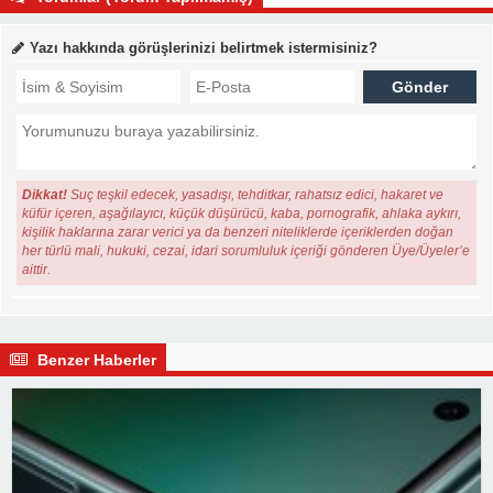
Yazı hakkında görüşlerinizi belirtmek istermisiniz?
Dikkat!
Suç teşkil edecek, yasadışı, tehditkar, rahatsız edici, hakaret ve
küfür içeren, aşağılayıcı, küçük düşürücü, kaba, pornografik, ahlaka aykırı,
kişilik haklarına zarar verici ya da benzeri niteliklerde içeriklerden doğan
her türlü mali, hukuki, cezai, idari sorumluluk içeriği gönderen Üye/Üyeler’e
aittir.
Benzer Haberler