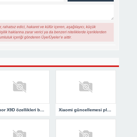
, rahatsız edici, hakaret ve küfür içeren, aşağılayıcı, küçük
şilik haklarına zarar verici ya da benzeri niteliklerde içeriklerden
rumluluk içeriği gönderen Üye/Üyeler’e aittir.
Honor X9D özellikleri belli oldu
Xiaomi güncellemesi planı için yeni gelişmeler!