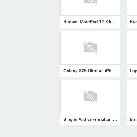
Huawei MatePad 12 X küresel pazarlarda tanıtıldı! İşte özellikleri
Galaxy S25 Ultra ve iPhone 17 Pro Max zoom testinde karşı karşıya
Bilişim Vadisi Firmaları, ISIF’25’te Yenilikçi Teknolojileriyle Sahne Alıyor