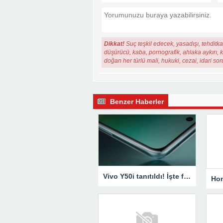
Dikkat!
Suç teşkil edecek, yasadışı, tehditkar
düşürücü, kaba, pornografik, ahlaka aykırı, ki
doğan her türlü mali, hukuki, cezai, idari so
Benzer Haberler
Vivo Y50i tanıtıldı! İşte fiyatı ve özellikleri