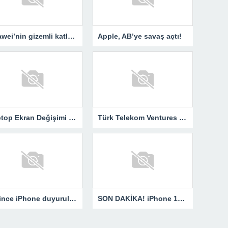
Huawei’nin gizemli katlanabilir telefonu ortaya çıktı!
Apple, AB’ye savaş açtı!
Laptop Ekran Değişimi ve Tamiri: Fiyat, Süreç ve Detaylar
Türk Telekom Ventures geleceğin girişimlerini dünya sahnesine taşıyor
En ince iPhone duyuruldu: iPhone Air Türkiye fiyatı ve özellikleri
SON DAKİKA! iPhone 17 serisi Türkiye fiyatı belli oldu