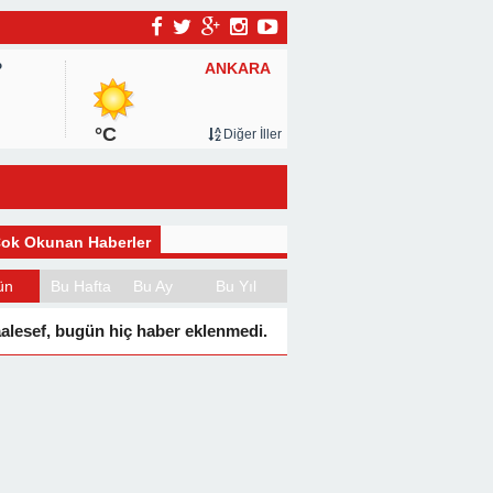
ANKARA
P
°C
Diğer İller
ok Okunan Haberler
ün
Bu Hafta
Bu Ay
Bu Yıl
alesef, bugün hiç haber eklenmedi.