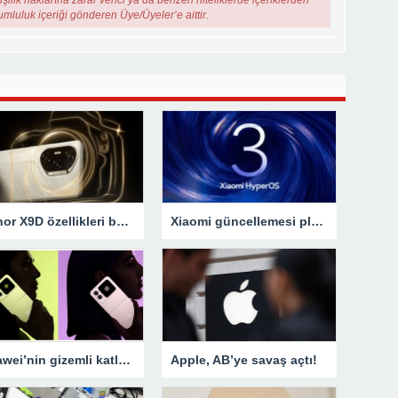
şilik haklarına zarar verici ya da benzeri niteliklerde içeriklerden
rumluluk içeriği gönderen Üye/Üyeler’e aittir.
Honor X9D özellikleri belli oldu
Xiaomi güncellemesi planı için yeni gelişmeler!
Huawei’nin gizemli katlanabilir telefonu ortaya çıktı!
Apple, AB’ye savaş açtı!