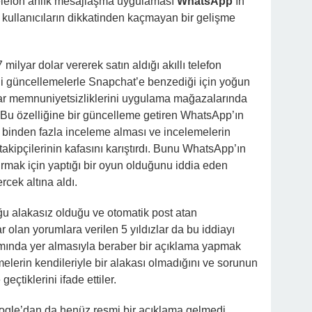
 telefon anlık mesajlaşma uygulaması
WhatsApp
‘ın
kullanıcıların dikkatinden kaçmayan bir gelişme
ilyar dolar vererek satın aldığı akıllı telefon
i güncellemelerle Snapchat’e benzediği için yoğun
cılar memnuniyetsizliklerini uygulama mağazalarında
di. Bu özelliğine bir güncelleme getiren WhatsApp’ın
binden fazla inceleme alması ve incelemelerin
akipçilerinin kafasını karıştırdı. Bunu WhatsApp’ın
ırmak için yaptığı bir oyun olduğunu iddia eden
rcek altına aldı.
ğu alakasız olduğu ve otomatik post atan
r olan yorumlara verilen 5 yıldızlar da bu iddiayı
rtamında yer almasıyla beraber bir açıklama yapmak
lerin kendileriyle bir alakası olmadığını ve sorunun
geçtiklerini ifade ettiler.
Google’dan da henüz resmi bir açıklama gelmedi.