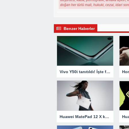
düşürücü, kaba, pornografik, ahlaka aykırı, ki
doğan her türlü mali, hukuki, cezai, idari so
Benzer Haberler
Vivo Y50i tanıtıldı! İşte fiyatı ve özellikleri
Huawei MatePad 12 X küresel pazarlarda tanıtıldı! İşte özellikleri