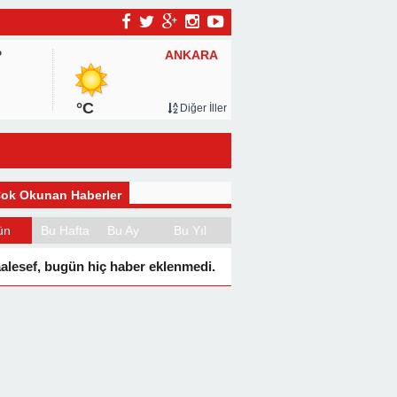
ANKARA
P
°C
Diğer İller
ok Okunan Haberler
ün
Bu Hafta
Bu Ay
Bu Yıl
alesef, bugün hiç haber eklenmedi.