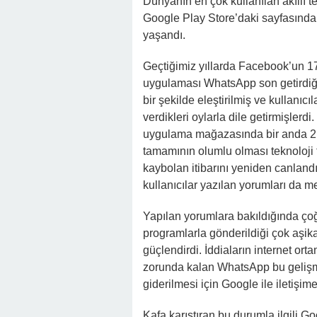
Dünyanın en çok kullanılan akıllı
Google Play Store’daki sayfasında 
yaşandı.
Geçtiğimiz yıllarda Facebook’un 17 m
uygulaması WhatsApp son getirdiğ
bir şekilde eleştirilmiş ve kullanı
verdikleri oylarla dile getirmişler
uygulama mağazasında bir anda 2 
tamamının olumlu olması teknoloji t
kaybolan itibarını yeniden canland
kullanıcılar yazılan yorumları da me
Yapılan yorumlara bakıldığında ço
programlarla gönderildiği çok aşika
güçlendirdi. İddiaların internet o
zorunda kalan WhatsApp bu gelişme
giderilmesi için Google ile iletişime 
Kafa karıştıran bu durumla ilgili 