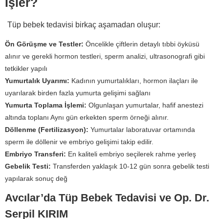
İşler?
Tüp bebek tedavisi birkaç aşamadan oluşur:
Ö
n G
ö
r
üş
me ve Testler:
Öncelikle çiftlerin detaylı tıbbi öyküsü
alınır ve gerekli hormon testleri, sperm analizi, ultrasonografi gibi
tetkikler yapılı
Yumurtal
ı
k Uyar
ı
m
ı
:
Kadının yumurtalıkları, hormon ilaçları ile
uyarılarak birden fazla yumurta gelişimi sağlanı
Yumurta Toplama
İş
lemi:
Olgunlaşan yumurtalar, hafif anestezi
altında toplanı Aynı gün erkekten sperm örneği alınır.
D
ö
llenme (Fertilizasyon):
Yumurtalar laboratuvar ortamında
sperm ile döllenir ve embriyo gelişimi takip edilir.
Embriyo Transferi:
En kaliteli embriyo seçilerek rahme yerleş
Gebelik Testi:
Transferden yaklaşık 10-12 gün sonra gebelik testi
yapılarak sonuç değ
Avcılar’da Tüp Bebek Tedavisi ve Op. Dr.
Serpil KIRIM