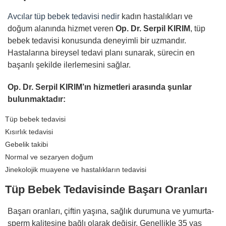
Avcılar tüp bebek tedavisi nedir
kadın hastalıkları ve
doğum alanında hizmet veren
Op. Dr. Serpil KIRIM
, tüp
bebek tedavisi konusunda deneyimli bir uzmandır.
Hastalarına bireysel tedavi planı sunarak, sürecin en
başarılı şekilde ilerlemesini sağlar.
Op. Dr. Serpil KIRIM
’ı
n hizmetleri aras
ı
nda
ş
unlar
bulunmaktad
ı
r:
Tüp bebek tedavisi
Kısırlık tedavisi
Gebelik takibi
Normal ve sezaryen doğum
Jinekolojik muayene ve hastalıkların tedavisi
Tüp Bebek Tedavisinde Başarı Oranları
Başarı oranları, çiftin yaşına, sağlık durumuna ve yumurta-
sperm kalitesine bağlı olarak değişir. Genellikle 35 yaş