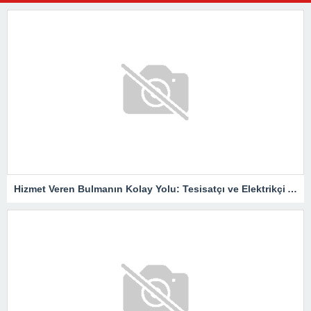
Hizmet Veren Bulmanın Kolay Yolu: Tesisatçı ve Elektrikçi Ararken Nelere Dikkat Edilmeli?