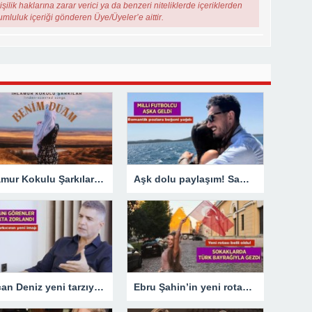
şilik haklarına zarar verici ya da benzeri niteliklerde içeriklerden
rumluluk içeriği gönderen Üye/Üyeler’e aittir.
Ihlamur Kokulu Şarkılar” serisinin yeni çalışması “Benim Duam” dijital platformlarda yayında!
Aşk dolu paylaşım! Samet Akaydın ve Hazal Çağlar’dan yeni kareler
Özcan Deniz yeni tarzıyla dikkat çekti! İşte ünlü şarkıcının son imajı
Ebru Şahin’in yeni rotası belli oldu! Instagram detayı ele verdi