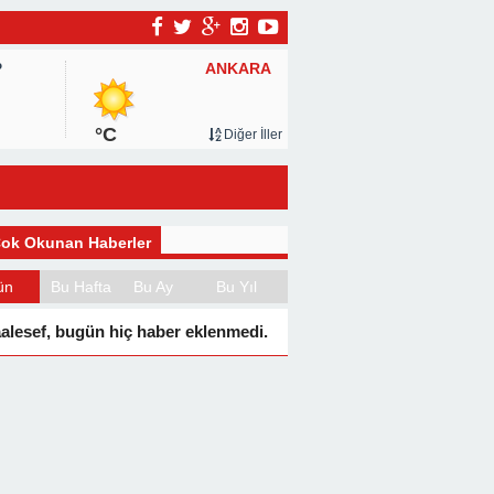
ANKARA
P
°C
Diğer İller
ok Okunan Haberler
ün
Bu Hafta
Bu Ay
Bu Yıl
alesef, bugün hiç haber eklenmedi.