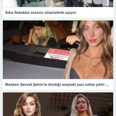
Arka Sokaklar sezonu sürprizlerle açıyor
Manken Şevval Şahin’in bindiği araçtaki yazı sahte çıktı! Adli işlem başlatıldı