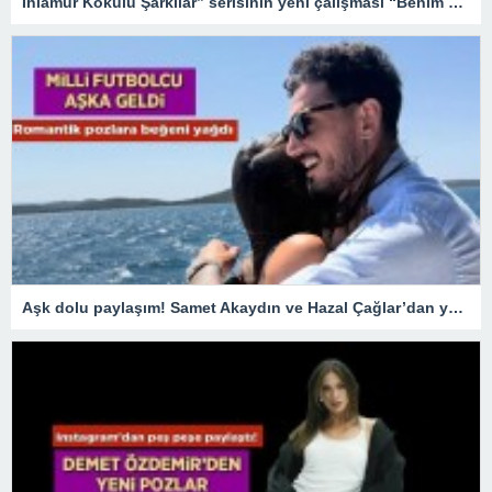
Ihlamur Kokulu Şarkılar” serisinin yeni çalışması “Benim Duam” dijital platformlarda yayında!
Aşk dolu paylaşım! Samet Akaydın ve Hazal Çağlar’dan yeni kareler