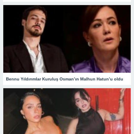
Bennu Yıldırımlar Kuruluş Osman’ın Malhun Hatun’u oldu