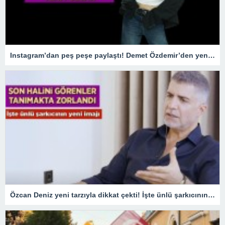
Instagram’dan peş peşe paylaştı! Demet Özdemir’den yeni pozlar
Özcan Deniz yeni tarzıyla dikkat çekti! İşte ünlü şarkıcının son imajı