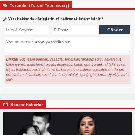
Yorumlar (Yorum Yapılmamış)
Yazı hakkında görüşlerinizi belirtmek istermisiniz?
Dikkat!
Suç teşkil edecek, yasadışı, tehditkar, rahatsız edici, hakaret ve
küfür içeren, aşağılayıcı, küçük düşürücü, kaba, pornografik, ahlaka aykırı,
kişilik haklarına zarar verici ya da benzeri niteliklerde içeriklerden doğan
her türlü mali, hukuki, cezai, idari sorumluluk içeriği gönderen Üye/Üyeler’e
aittir.
Benzer Haberler