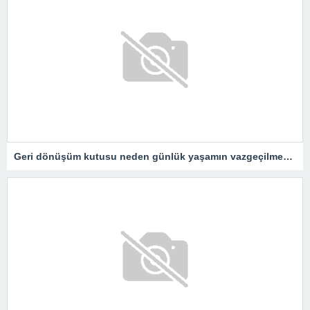
Geri dönüşüm kutusu neden günlük yaşamın vazgeçilmezidir?