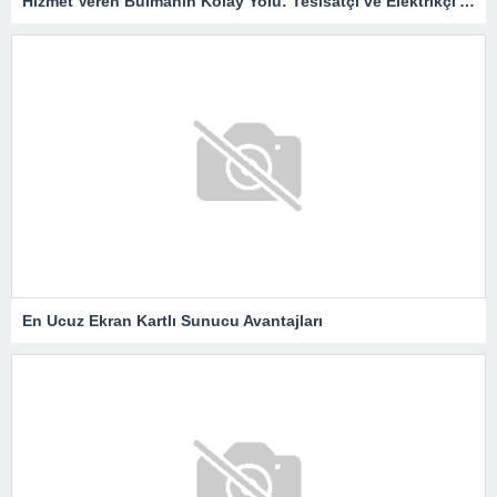
Hizmet Veren Bulmanın Kolay Yolu: Tesisatçı ve Elektrikçi Ararken Nelere Dikkat Edilmeli?
En Ucuz Ekran Kartlı Sunucu Avantajları