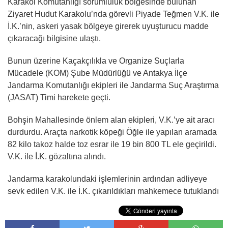
Karakol Komutanlığı sorumluluk bölgesinde bulunan
Ziyaret Hudut Karakolu’nda görevli Piyade Teğmen V.K. ile
İ.K.’nin, askeri yasak bölgeye girerek uyuşturucu madde
çıkaracağı bilgisine ulaştı.
Bunun üzerine Kaçakçılıkla ve Organize Suçlarla
Mücadele (KOM) Şube Müdürlüğü ve Antakya İlçe
Jandarma Komutanlığı ekipleri ile Jandarma Suç Araştırma
(JASAT) Timi harekete geçti.
Bohşin Mahallesinde önlem alan ekipleri, V.K.’ye ait aracı
durdurdu. Araçta narkotik köpeği Öğle ile yapılan aramada
82 kilo takoz halde toz esrar ile 19 bin 800 TL ele geçirildi.
V.K. ile İ.K. gözaltına alındı.
Jandarma karakolundaki işlemlerinin ardından adliyeye
sevk edilen V.K. ile İ.K. çıkarıldıkları mahkemece tutuklandı