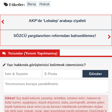
Baraj
Hukuk
Etiketler:
AKP’de ‘Lebalep’ arabaşı ziyafeti
SÖZCÜ yargılanırken reformdan bahsedilemez!
Yorumlar (Yorum Yapılmamış)
Yazı hakkında görüşlerinizi belirtmek istermisiniz?
Dikkat!
Suç teşkil edecek, yasadışı, tehditkar, rahatsız edici, hakaret ve
küfür içeren, aşağılayıcı, küçük düşürücü, kaba, pornografik, ahlaka aykırı,
kişilik haklarına zarar verici ya da benzeri niteliklerde içeriklerden doğan
her türlü mali, hukuki, cezai, idari sorumluluk içeriği gönderen Üye/Üyeler’e