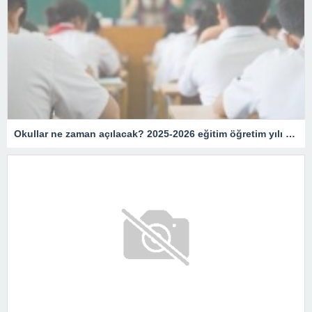
Okullar ne zaman açılacak? 2025-2026 eğitim öğretim yılı ne zaman başlayacak? Yaz tatili ne zaman bitiyor?