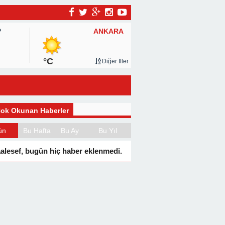
ANKARA
P
°C
Diğer İller
ok Okunan Haberler
ün
Bu Hafta
Bu Ay
Bu Yıl
alesef, bugün hiç haber eklenmedi.