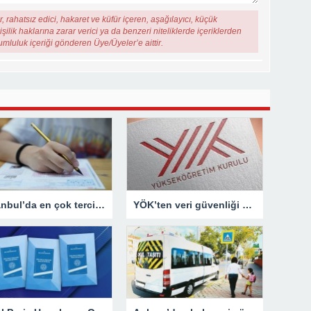
, rahatsız edici, hakaret ve küfür içeren, aşağılayıcı, küçük
şilik haklarına zarar verici ya da benzeri niteliklerde içeriklerden
rumluluk içeriği gönderen Üye/Üyeler’e aittir.
İstanbul’da en çok tercih edilen liseler
YÖK’ten veri güvenliği açıklaması