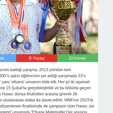
tle
Paylaş
Gönder
inin katılığı yarışma, 2013 yılından beri
 800’ü aşkın öğrencinin yer aldığı yarışmada 23’ü
yani ‘efsane’ unvanını elde etti. Her yıl iki aşamalı
ne 15 Şubat’ta gerçekleştirildi ve bu bölümü geçen
Haser, dünya finalistleri arasına girerek 26
luslararası etaba da davet edildi. WMI’nın 2023’te
düzenlenen finallerinde de şampiyon olan Haser, üst
Legend’ unvanıyla ‘Efsane Matematikçi’ler arasına