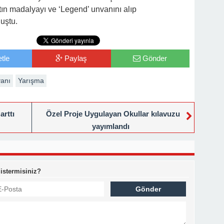
ın madalyayı ve ‘Legend’ unvanını alıp
uştu.
tle
Paylaş
Gönder
anı
Yarışma
arttı
Özel Proje Uygulayan Okullar kılavuzu
yayımlandı
 istermisiniz?