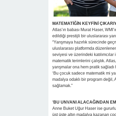
MATEMATİĞİN KEYFİNİ ÇIKARI
Atlas’ın babası Murat Haser, WMI’ı
edildiği prestijli bir uluslararası 
“Yarışmaya hazırlık sürecinde geçmi
uluslararası platformda düzenlenen
seviyesi ve üzerindeki katılımcılar i
matematik terimlerini çalıştık. Atla
yarışmalar ona hem pratik sağladı 
‘Bu çocuk sadece matematik mi yap
madalya odaklı bir program değil, A
sağlamak.”
‘BU UNVANI ALACAĞINDAN EM
Anne Buket Uğur Haser ise gururlu
üst üste altın madalya kazanan çoc