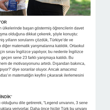
YOR
n ülkelerinde başarı göstermiş öğrencilerin davet
yarışma olduğuna dikkat çekerek, şöyle konuştu:
ş yılların sorularını çözdük, Türkiye’de ve
 diğer matematik yarışmalarına katıldık. Ortaokul
çin sınav İngilizce yapılıyor, bu nedenle İngilizce
s, geçen sene 23 farklı yarışmaya katıldı. Bu
hem de motivasyonunu artırdı. Dışarıdan bakınca,
ıyor?’ diye soranlar oluyor. Ancak amacımız
tlas’ın matematiğin keyfini çıkararak ilerlemesini
İNDİK’
 olduğunu dile getirerek, “Legend unvanını, 3 sene
uklara veriyorlar. Daha önce hiçbir Türk bu unvanı