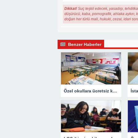
Dikkat!
Suç teşkil edecek, yasadışı, tehditkar
düşürücü, kaba, pornografik, ahlaka aykırı, ki
doğan her türlü mali, hukuki, cezai, idari so
Benzer Haberler
Özel okullara ücretsiz kitap denetimi