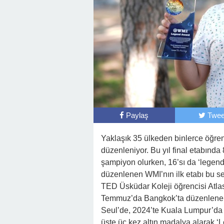
Paylaş
Twee
Yaklaşık 35 ülkeden binlerce öğrenc
düzenleniyor. Bu yıl final etabında
şampiyon olurken, 16’sı da ‘legend’ 
düzenlenen WMI’nın ilk etabı bu se
TED Üsküdar Koleji öğrencisi Atlas 
Temmuz’da Bangkok’ta düzenlenen u
Seul’de, 2024’te Kuala Lumpur’da 
üste üç kez altın madalya alarak ‘