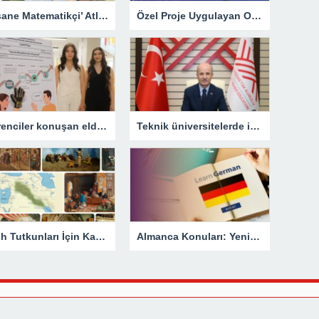
‘Efsane Matematikçi’ Atlas
Özel Proje Uygulayan Okullar kılavuzu yayımlandı
Öğrenciler konuşan eldiven geliştirdi
Teknik üniversitelerde iş birliği başlıyor
Tarih Tutkunları İçin Kapsamlı Bir Kaynak: EnTarih.net
Almanca Konuları: Yeni Bir Dil Dünyasına Kapı Aç!