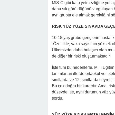
MIS-C gibi kalp yetmezliğine yol a
daha sık görüldüğünü vurgulayan Ku
ayrı grupta ele almak gerektiğini sö
RİSK YÜZ YÜZE SINAVDA GEÇE
10-18 yaş grubu gençlerin hastalık 
“Özellikle, vaka sayısının yüksek o
Ülkemizde, daha bulaşıcı olan muta
de diğer bir riski oluşturmaktadır.
İşte tüm bu nedenlerle, Milli Eğiti
tanımlanan illerde ortaokul ve lis
sınıflarda ve 12. sınıflarda seyrelti
Bu çok doğru bir karardır. Ama, ri
düzeyde ise, aynı durumun yüz yüze
sordu.
YÜZ YÜZE SINAV ERTELENSİN