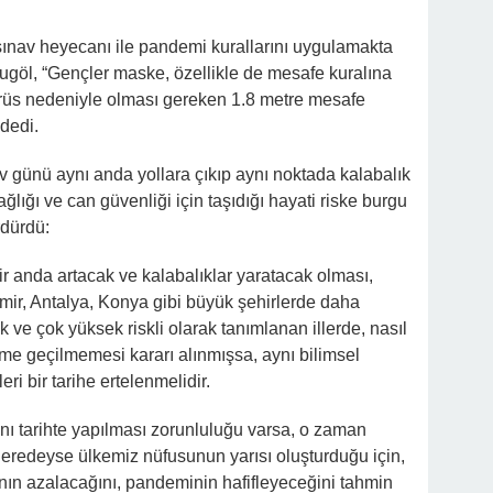
sınav heyecanı ile pandemi kurallarını uygulamakta
ugöl, “Gençler maske, özellikle de mesafe kuralına
rüs nedeniyle olması gereken 1.8 metre mesafe
dedi.
av günü aynı anda yollara çıkıp aynı noktada kalabalık
ğlığı ve can güvenliği için taşıdığı hayati riske burgu
rdürdü:
ir anda artacak ve kalabalıklar yaratacak olması,
İzmir, Antalya, Konya gibi büyük şehirlerde daha
ek ve çok yüksek riskli olarak tanımlanan illerde, nasıl
ime geçilmemesi kararı alınmışsa, aynı bilimsel
ri bir tarihe ertelenmelidir.
ynı tarihte yapılması zorunluluğu varsa, o zaman
 neredeyse ülkemiz nüfusunun yarısı oluşturduğu için,
ının azalacağını, pandeminin hafifleyeceğini tahmin