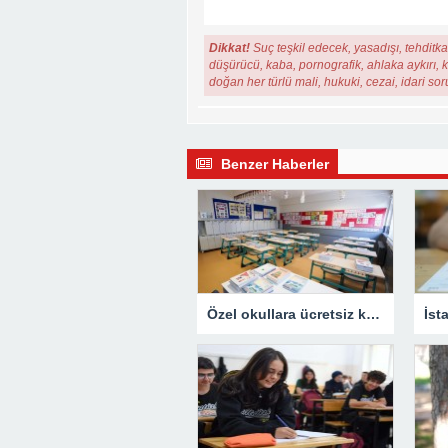
Dikkat!
Suç teşkil edecek, yasadışı, tehditkar
düşürücü, kaba, pornografik, ahlaka aykırı, ki
doğan her türlü mali, hukuki, cezai, idari so
Benzer Haberler
Özel okullara ücretsiz kitap denetimi