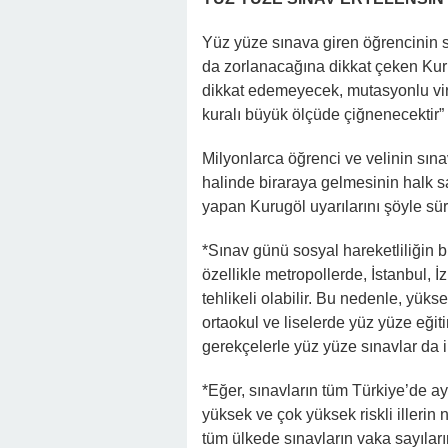
Yüz yüze sınava giren öğrencinin 
da zorlanacağına dikkat çeken Kur
dikkat edemeyecek, mutasyonlu vi
kuralı büyük ölçüde çiğnenecektir” 
Milyonlarca öğrenci ve velinin sın
halinde biraraya gelmesinin halk sa
yapan Kurugöl uyarılarını şöyle sü
*Sınav günü sosyal hareketliliğin b
özellikle metropollerde, İstanbul, 
tehlikeli olabilir. Bu nedenle, yüks
ortaokul ve liselerde yüz yüze eğit
gerekçelerle yüz yüze sınavlar da ile
*Eğer, sınavların tüm Türkiye’de a
yüksek ve çok yüksek riskli illerin
tüm ülkede sınavların vaka sayılar