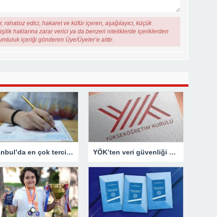
, rahatsız edici, hakaret ve küfür içeren, aşağılayıcı, küçük
şilik haklarına zarar verici ya da benzeri niteliklerde içeriklerden
rumluluk içeriği gönderen Üye/Üyeler’e aittir.
İstanbul’da en çok tercih edilen liseler
YÖK’ten veri güvenliği açıklaması