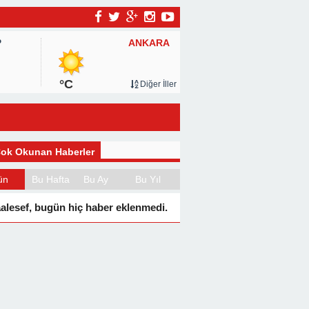
ANKARA
P
°C
Diğer İller
ok Okunan Haberler
ün
Bu Hafta
Bu Ay
Bu Yıl
alesef, bugün hiç haber eklenmedi.