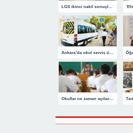
LGS ikinci nakil sonuçları açıklandı
Ankara’da okul servis ücretleri arttı
Okullar ne zaman açılacak? 2025-2026 eğitim öğretim yılı ne zaman başlayacak? Yaz tatili ne zaman bitiyor?