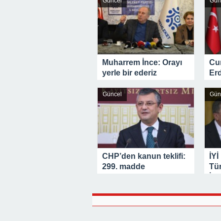
Güncel
Gün
Muharrem İnce: Orayı
Cu
yerle bir ederiz
Erd
çö
üst
Güncel
Gün
CHP’den kanun teklifi:
İYİ
299. madde
Tü
yürürlükten kaldırılsın
İst
İkt
pa