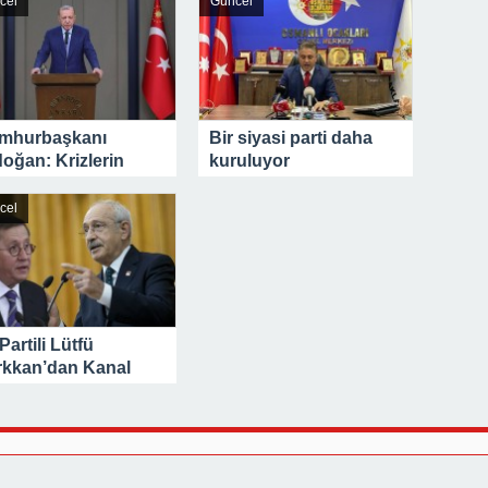
cel
Güncel
mhurbaşkanı
Bir siyasi parti daha
oğan: Krizlerin
kuruluyor
zümünde anahtar rol
leniyoruz
cel
 Partili Lütfü
rkkan’dan Kanal
anbul tehdidi:
idara gelirsek o
raları ödemeyeceğiz