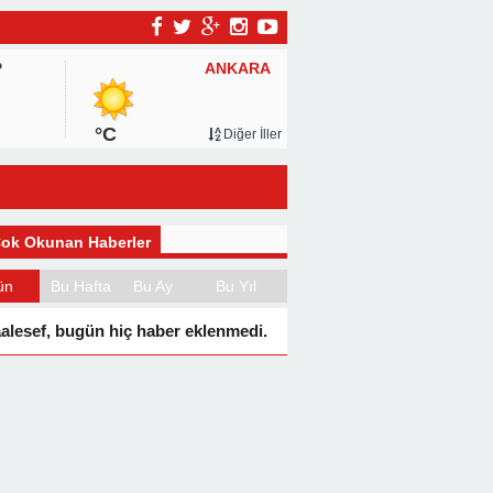
ANKARA
P
°C
Diğer İller
ok Okunan Haberler
ün
Bu Hafta
Bu Ay
Bu Yıl
alesef, bugün hiç haber eklenmedi.