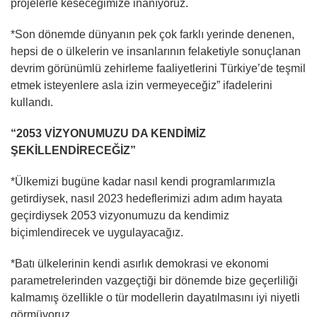
projelerle keseceğimize inanıyoruz.
*Son dönemde dünyanın pek çok farklı yerinde denenen,
hepsi de o ülkelerin ve insanlarının felaketiyle sonuçlanan
devrim görünümlü zehirleme faaliyetlerini Türkiye’de teşmil
etmek isteyenlere asla izin vermeyeceğiz” ifadelerini
kullandı.
“2053 VİZYONUMUZU DA KENDİMİZ
ŞEKİLLENDİRECEĞİZ”
*Ülkemizi bugüne kadar nasıl kendi programlarımızla
getirdiysek, nasıl 2023 hedeflerimizi adım adım hayata
geçirdiysek 2053 vizyonumuzu da kendimiz
biçimlendirecek ve uygulayacağız.
*Batı ülkelerinin kendi asırlık demokrasi ve ekonomi
parametrelerinden vazgeçtiği bir dönemde bize geçerliliği
kalmamış özellikle o tür modellerin dayatılmasını iyi niyetli
görmüyoruz.