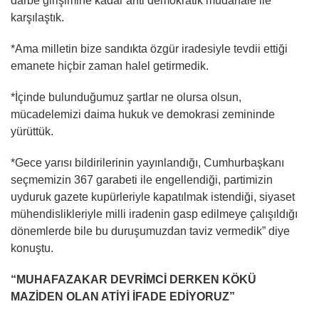
darbe girişimine kadar anti demokratik müdahale ile
karşılaştık.
*Ama milletin bize sandıkta özgür iradesiyle tevdii ettiği
emanete hiçbir zaman halel getirmedik.
*İçinde bulunduğumuz şartlar ne olursa olsun,
mücadelemizi daima hukuk ve demokrasi zemininde
yürüttük.
*Gece yarısı bildirilerinin yayınlandığı, Cumhurbaşkanı
seçmemizin 367 garabeti ile engellendiği, partimizin
uyduruk gazete kupürleriyle kapatılmak istendiği, siyaset
mühendislikleriyle milli iradenin gasp edilmeye çalışıldığı
dönemlerde bile bu duruşumuzdan taviz vermedik” diye
konuştu.
“MUHAFAZAKAR DEVRİMCİ DERKEN KÖKÜ
MAZİDEN OLAN ATİYİ İFADE EDİYORUZ”