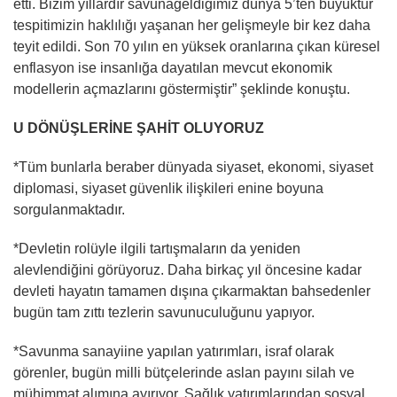
etti. Bizim yıllardır savunageldiğimiz dünya 5’ten büyüktür
tespitimizin haklılığı yaşanan her gelişmeyle bir kez daha
teyit edildi. Son 70 yılın en yüksek oranlarına çıkan küresel
enflasyon ise insanlığa dayatılan mevcut ekonomik
modellerin açmazlarını göstermiştir” şeklinde konuştu.
U DÖNÜŞLERİNE ŞAHİT OLUYORUZ
*Tüm bunlarla beraber dünyada siyaset, ekonomi, siyaset
diplomasi, siyaset güvenlik ilişkileri enine boyuna
sorgulanmaktadır.
*Devletin rolüyle ilgili tartışmaların da yeniden
alevlendiğini görüyoruz. Daha birkaç yıl öncesine kadar
devleti hayatın tamamen dışına çıkarmaktan bahsedenler
bugün tam zıttı tezlerin savunuculuğunu yapıyor.
*Savunma sanayiine yapılan yatırımları, israf olarak
görenler, bugün milli bütçelerinde aslan payını silah ve
mühimmat alımına ayırıyor. Sağlık yatırımlarından sosyal