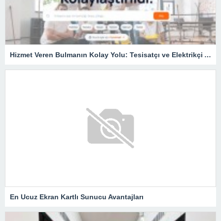
Hizmet Veren Bulmanın Kolay Yolu: Tesisatçı ve Elektrikçi Ararken Nelere Dikkat Edilmeli?
En Ucuz Ekran Kartlı Sunucu Avantajları