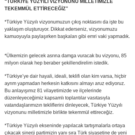
“TÜRKİYE YÜZYILI VİZYONUNU MİLLETİMİZLE
TEKEMMÜL ETTİRECEĞİZ”
*Türkiye Yüzyılı vizyonumuzun çıkış noktasını da işte bu
yaklaşım oluşturuyor. Dikkat ederseniz, vizyonumuzu
kamuoyuyla paylaşırken başkaları gibi emri vaki yapmadık.
*Ülkemizin gelecek asrına damga vuracak bu vizyonu, 85
milyon olarak hep beraber şekillendirelim istedik.
*Türkiye’ye dair hayali, ideali, teklifi olan kim varsa, hiçbir
ayrım yapmadan herkesin katkısını almayı aruz ediyoruz.
Bu anlayışımız 81 vilayetimizde ve ilçelerinde
düzenleyeceğimiz kapsamlı toplantılar vasıtasıyla
vatandaşlarımızın tekliflerini dinleyecek, Türkiye Yüzyılı
vizyonunu milletimizle birlikte tekemmül ettireceğiz.
*Türkiye Yüzyılı ekseninde yapılacak tartışmalarla ortaya
çıkacak sinerji partimizin yanı sıra Türk siyasetine de yeni