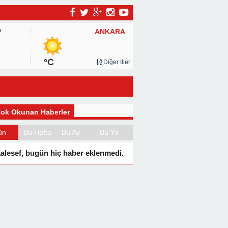
ANKARA
P
°C
Diğer İller
ok Okunan Haberler
ün
Bu Hafta
Bu Ay
Bu Yıl
alesef, bugün hiç haber eklenmedi.