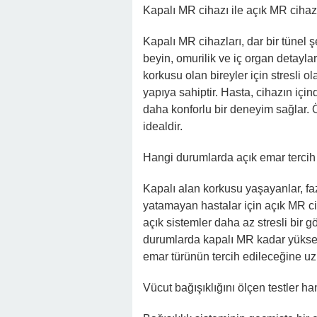
Kapalı MR cihazı ile açık MR cihazı
Kapalı MR cihazları, dar bir tünel ş
beyin, omurilik ve iç organ detayla
korkusu olan bireyler için stresli ol
yapıya sahiptir. Hasta, cihazın iç
daha konforlu bir deneyim sağlar. Öz
idealdir.
Hangi durumlarda açık emar tercih 
Kapalı alan korkusu yaşayanlar, faz
yatamayan hastalar için açık MR cih
açık sistemler daha az stresli bir 
durumlarda kapalı MR kadar yüksek 
emar türünün tercih edileceğine u
Vücut bağışıklığını ölçen testler h