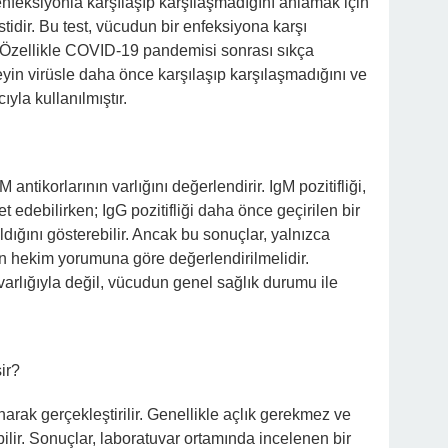
enfeksiyonla karşılaşıp karşılaşmadığını anlamak için
stidir. Bu test, vücudun bir enfeksiyona karşı
er. Özellikle COVID-19 pandemisi sonrası sıkça
eyin virüsle daha önce karşılaşıp karşılaşmadığını ve
yla kullanılmıştır.
M antikorlarının varlığını değerlendirir. IgM pozitifliği,
et edebilirken; IgG pozitifliği daha önce geçirilen bir
ldığını gösterebilir. Ancak bu sonuçlar, yalnızca
n hekim yorumuna göre değerlendirilmelidir.
varlığıyla değil, vücudun genel sağlık durumu ile
ir?
narak gerçekleştirilir. Genellikle açlık gerekmez ve
bilir. Sonuçlar, laboratuvar ortamında incelenen bir