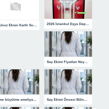
2026 İstanbul Eşya Depolama Fiyatları: Güncel Ücret Rehberi
En Ucuz Ekran Kartlı Sunucu Avantajları
Saç Ekimi Fiyatları Neye Göre Değişir?
Meme büyütme ameliyatı kimler için uygun bir işlemdir?
Saç Ekimi Öncesi Bilinmesi Gerekenler