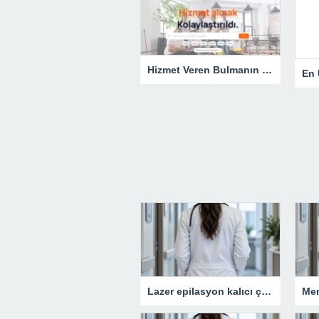
Hizmet Veren Bulmanın Kolay Yolu: Tesisatçı ve Elektrikçi Ararken Nelere Dikkat Edilmeli?
Lazer epilasyon kalıcı çözüm sunar mı?