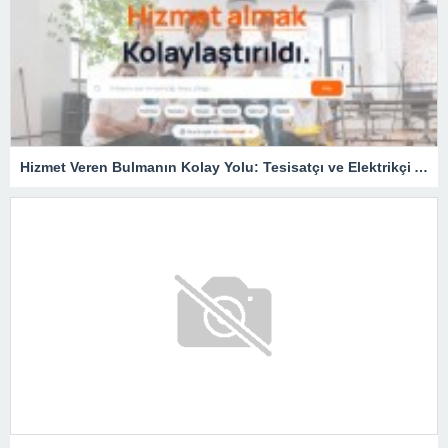
Hizmet Veren Bulmanın Kolay Yolu: Tesisatçı ve Elektrikçi Ararken Nelere Dikkat Edilmeli?