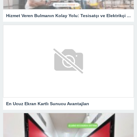
Hizmet Veren Bulmanın Kolay Yolu: Tesisatçı ve Elektrikçi Ararken Nelere Dikkat Edilmeli?
En Ucuz Ekran Kartlı Sunucu Avantajları