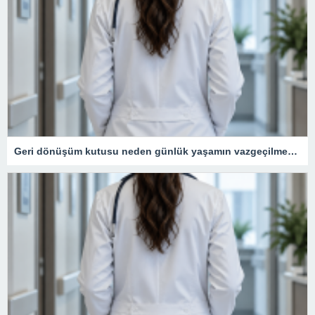
Geri dönüşüm kutusu neden günlük yaşamın vazgeçilmezidir?