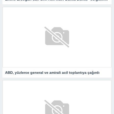
ABD, yüzlerce general ve amirali acil toplantıya çağırdı