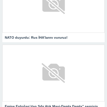
NATO duyurdu: Rus İHA’larını vururuz!
Emine Erdoğan’dan Sıfır Atık Mavi-Damla Damla” sergisine ilişkin video paylaşımı