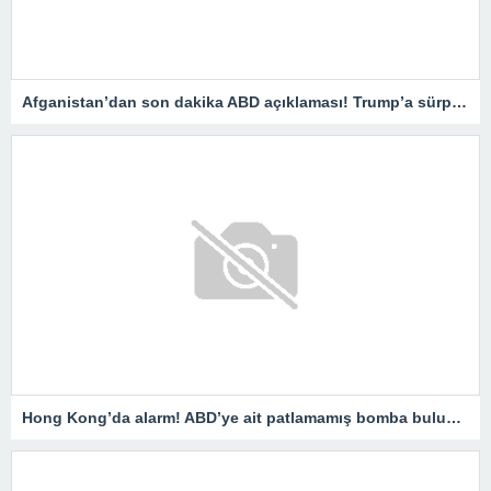
Afganistan’dan son dakika ABD açıklaması! Trump’a sürpriz Bagram yanıtı!
Hong Kong’da alarm! ABD’ye ait patlamamış bomba bulundu! Binlerce kişi tahliye ediliyor