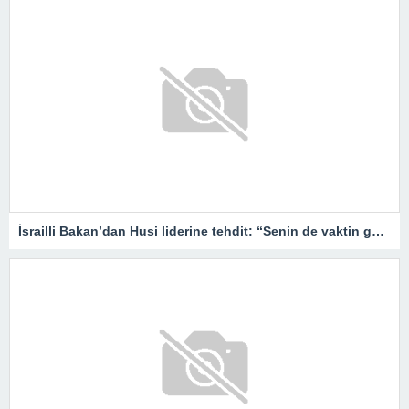
İsrailli Bakan’dan Husi liderine tehdit: “Senin de vaktin gelecek”