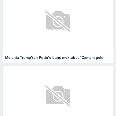
Melania Trump’tan Putin’e barış mektubu: “Zamanı geldi”