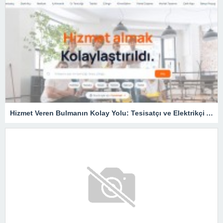
Hizmet Veren Bulmanın Kolay Yolu: Tesisatçı ve Elektrikçi Ararken Nelere Dikkat Edilmeli?