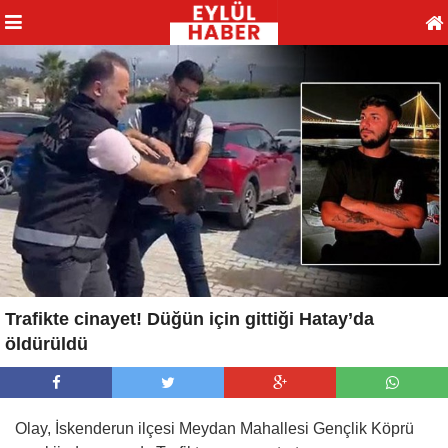
Trafikte cinayet! Düğün için gittiği Hatay’da
öldürüldü
Olay, İskenderun ilçesi Meydan Mahallesi Gençlik Köprü