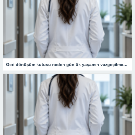
Geri dönüşüm kutusu neden günlük yaşamın vazgeçilmezidir?