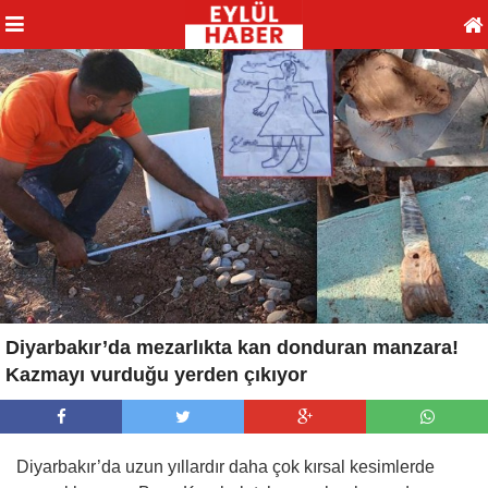
Diyarbakır’da mezarlıkta kan donduran manzara!
Kazmayı vurduğu yerden çıkıyor
Diyarbakır’da uzun yıllardır daha çok kırsal kesimlerde