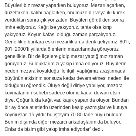
Büyüleri biz mezar yaparken buluyoruz. Mezarı açarken,
düzeltirken, kalıbı bağlarken, önümüze bir veya iki kürek
vurduktan sonra çıkıyor zaten. Büyüleri gördükten sonra
imha ediyoruz. Kağıt ise yakıyoruz, tahta olsa kırıp
yakıyoruz. Koyun kafası olduğu zaman parçalıyoruz.
Genellikle bunlara eski mezarlıklarda denk geliyoruz. 80’li,
90’lı 2000’li yıllarda ölenlerin mezarlarında görüyoruz
genellikle. Bir de ilçelere gidip mezar yaptığımız zaman
görüyoruz. Bulduklarımızı yakıp imha ediyoruz. Büyülerin
neden mezara koyulduğu ile ilgili yaptığımız araştırmada,
büyünün etkisinin sonsuza kadar devam etmesi nedeni ile
olduğunu öğrendik. Ölüye değil diriye yapılıyor, mezara
koymalarının sebebi sadece ölüme kadar devam etsin
diye. Çoğunlukla kağıt var, kaşık yapan da oluyor. Bundan
bir ay önce atletlerin üzerinden kesip yazmışlar ve kutuya
koymuşlar. 15 yıldır bu işteyim 70-80 tane büyü buldum.
Benim dışımda diğer mezarcı arkadaşlarım da buluyor.
Onlar da bizim gibi yakıp imha ediyorlar” dedi.