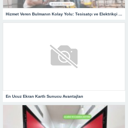
Hizmet Veren Bulmanın Kolay Yolu: Tesisatçı ve Elektrikçi Ararken Nelere Dikkat Edilmeli?
En Ucuz Ekran Kartlı Sunucu Avantajları