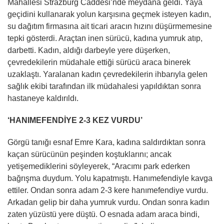
Mahallesi Strazburg Caddesi’nde meydana geldi. Yaya
geçidini kullanarak yolun karşısına geçmek isteyen kadın,
su dağıtım firmasına ait ticari aracın hızını düşürmemesine
tepki gösterdi. Araçtan inen sürücü, kadına yumruk atıp,
darbetti. Kadın, aldığı darbeyle yere düşerken,
çevredekilerin müdahale ettiği sürücü araca binerek
uzaklaştı. Yaralanan kadın çevredekilerin ihbarıyla gelen
sağlık ekibi tarafından ilk müdahalesi yapıldıktan sonra
hastaneye kaldırıldı.
‘HANIMEFENDİYE 2-3 KEZ VURDU’
Görgü tanığı esnaf Emre Kara, kadına saldırdıktan sonra
kaçan sürücünün peşinden koştuklarını; ancak
yetişemediklerini söyleyerek, “Aracımı park ederken
bağrışma duydum. Yolu kapatmıştı. Hanımefendiyle kavga
ettiler. Ondan sonra adam 2-3 kere hanımefendiye vurdu.
Arkadan gelip bir daha yumruk vurdu. Ondan sonra kadın
zaten yüzüstü yere düştü. O esnada adam araca bindi,