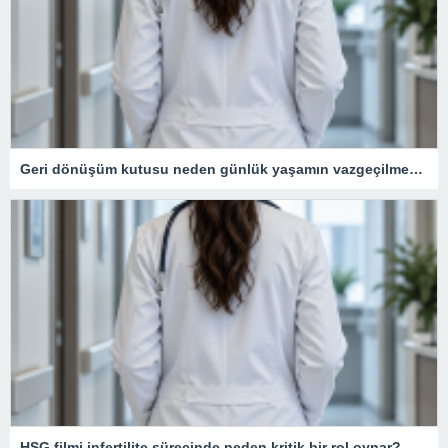
Geri dönüşüm kutusu neden günlük yaşamın vazgeçilmezidir?
HSG filmi infertilite sürecinde neden kritik bir rol oynar?