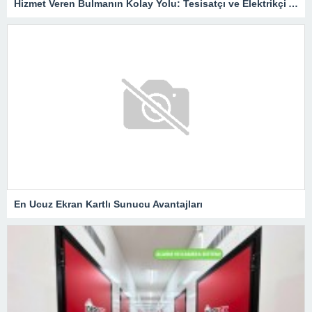
Hizmet Veren Bulmanın Kolay Yolu: Tesisatçı ve Elektrikçi Ararken Nelere Dikkat Edilmeli?
En Ucuz Ekran Kartlı Sunucu Avantajları