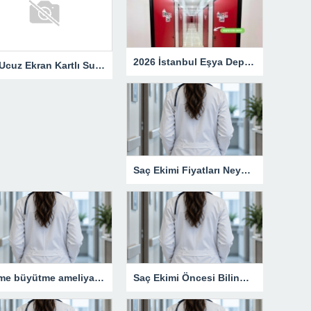
2026 İstanbul Eşya Depolama Fiyatları: Güncel Ücret Rehberi
En Ucuz Ekran Kartlı Sunucu Avantajları
Saç Ekimi Fiyatları Neye Göre Değişir?
Meme büyütme ameliyatı kimler için uygun bir işlemdir?
Saç Ekimi Öncesi Bilinmesi Gerekenler