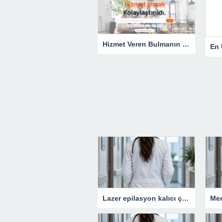
Hizmet Veren Bulmanın Kolay Yolu: Tesisatçı ve Elektrikçi Ararken Nelere Dikkat Edilmeli?
Lazer epilasyon kalıcı çözüm sunar mı?