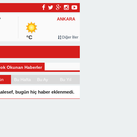
ANKARA
P
°C
Diğer İller
ok Okunan Haberler
ün
Bu Hafta
Bu Ay
Bu Yıl
alesef, bugün hiç haber eklenmedi.