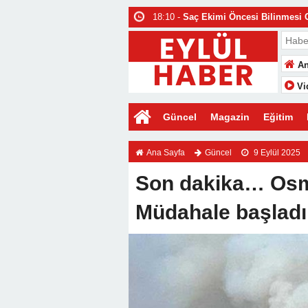
18:10 -
Saç Ekimi Öncesi Bilinmesi 
18:09 -
Geri dönüşüm kutusu neden 
18:08 -
HSG filmi infertilite sürecind
An
18:08 -
Antikor testi hangi hastalıklar
Vi
15:24 -
Hizmet Veren Bulmanın Kolay 
Güncel
Magazin
Eğitim
Ana Sayfa
Güncel
9 Eylül 2025
Son dakika… Osm
Müdahale başladı