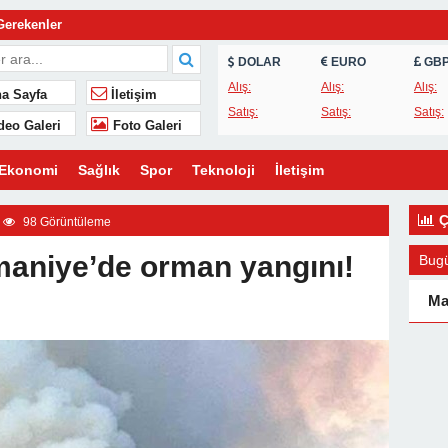
Gerekenler
günlük yaşamın vazgeçilmezidir?
DOLAR
EURO
GB
e neden kritik bir rol oynar?
Alış:
Alış:
Alış:
a Sayfa
İletişim
Satış:
Satış:
Satış:
ın takibinde kullanılır?
deo Galeri
Foto Galeri
Yolu: Tesisatçı ve Elektrikçi Ararken Nelere Dikkat Edilmeli?
Ekonomi
Sağlık
Spor
Teknoloji
İletişim
Ç
98 Görüntüleme
aniye’de orman yangını!
Bug
Ma