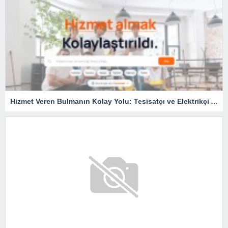
Hizmet Veren Bulmanın Kolay Yolu: Tesisatçı ve Elektrikçi Ararken Nelere Dikkat Edilmeli?