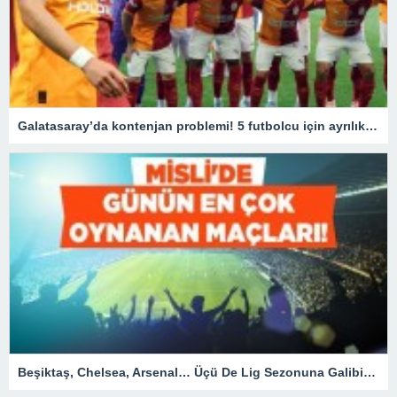
Galatasaray’da kontenjan problemi! 5 futbolcu için ayrılık kararı
Beşiktaş, Chelsea, Arsenal… Üçü De Lig Sezonuna Galibiyetle Başlar! İşte Misli’de Günün En Çok Oynanan Maçları