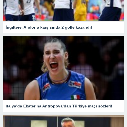
İngiltere, Andorra karşısında 2 golle kazandı!
İtalya’da Ekaterina Antropova’dan Türkiye maçı sözleri!