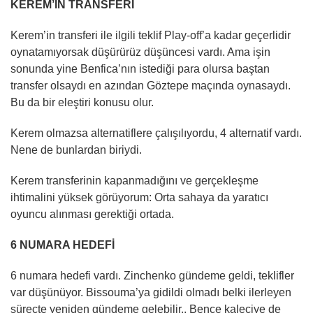
KEREM’İN TRANSFERİ
Kerem’in transferi ile ilgili teklif Play-off’a kadar geçerlidir
oynatamıyorsak düşürürüz düşüncesi vardı. Ama işin
sonunda yine Benfica’nın istediği para olursa baştan
transfer olsaydı en azından Göztepe maçında oynasaydı.
Bu da bir eleştiri konusu olur.
Kerem olmazsa alternatiflere çalışılıyordu, 4 alternatif vardı.
Nene de bunlardan biriydi.
Kerem transferinin kapanmadığını ve gerçekleşme
ihtimalini yüksek görüyorum: Orta sahaya da yaratıcı
oyuncu alınması gerektiği ortada.
6 NUMARA HEDEFİ
6 numara hedefi vardı. Zinchenko gündeme geldi, teklifler
var düşünüyor. Bissouma’ya gidildi olmadı belki ilerleyen
süreçte yeniden gündeme gelebilir.. Bence kaleciye de