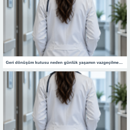
Geri dönüşüm kutusu neden günlük yaşamın vazgeçilmezidir?