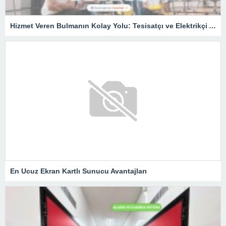
Hizmet Veren Bulmanın Kolay Yolu: Tesisatçı ve Elektrikçi Ararken Nelere Dikkat Edilmeli?
En Ucuz Ekran Kartlı Sunucu Avantajları