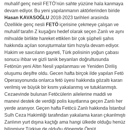
muhalif genç nesil FETÖ’nün sahte yüzüne hala kanmaya
devam ediyor. Bu yeni yapılanmanın aktörlerinden biride
Hasan KAVASOĞLU
2018-2023 tarihleri arasinda
Özellikle genç nesli
FETÖ
içerisine çekmeye çalışan ve
muhalif tarafın Z kuşağını hedef olarak seçen Zanlı ve aynı
mihvalde birlikte hareket ettiklen bir çok şüpheli şahıs
hakkında açılan soruşturmalar tüm hızıyla devam ediyor.
Hakim ve savcıların gayreti, Türk polisinin yoğun çabası
sonucu ihbar ve gizli tanik beyanları doğrultusunda
Fetönün yeni Altın Nesil yapılanması ve Yeniden Diriliş
oluşumu deşifre oldu. Gecen hafta birçok ilde yapılan Fetö
Operasyonunda onlarca fetö üyesi hakkında gözaltı kararı
verilmiş ve büyük bir kısmı yakalanmış ve tutuklanmıştı.
Cezaevinde bulunan Fetöcülerin ailelerine maddi ve
manevi destek de verdiği polis kayıtlarına geçen Zanlı her
yerde aranıyor. Geçen hafta Fetöcü Zanlı hakkında İstanbul
Sulh Ceza Hakimliği tarafından yakalama karan çıkarılmıştı
Zanlının yurt dışına kaçtığı ama hangi ülkede olduğu henüz
bilinmiyor Türkiye de olduğu dönemde Örgüt