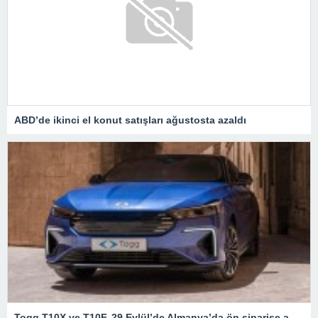
ABD’de ikinci el konut satışları ağustosta azaldı
Togg T10X ve T10F, 29 Eylül’de Almanya’da ön siparişe açılacak