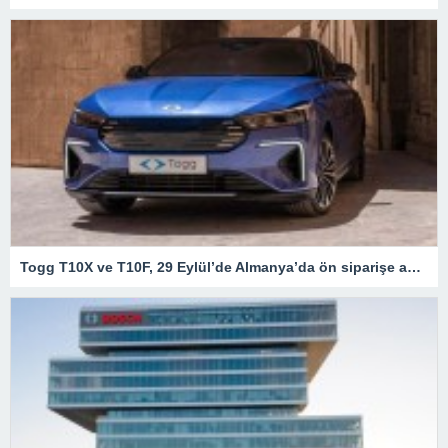
Togg T10X ve T10F, 29 Eylül’de Almanya’da ön siparişe açılacak