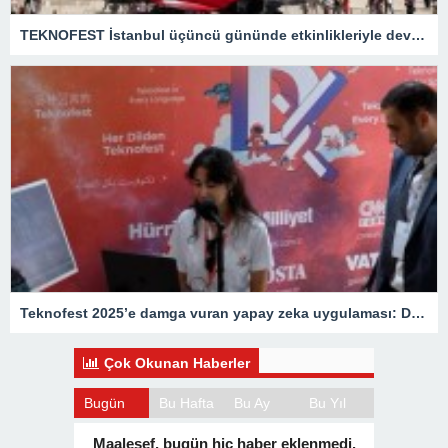
TEKNOFEST İstanbul üçüncü gününde etkinlikleriyle devam etti
Teknofest 2025’e damga vuran yapay zeka uygulaması: Demirören’den çok dilli uygulama
Çok Okunan Haberler
Bugün
Bu Hafta
Bu Ay
Bu Yıl
Maalesef, bugün hiç haber eklenmedi.