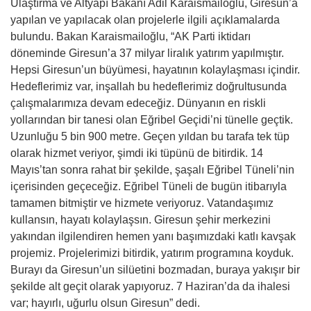
Ulaştırma ve Altyapı Bakanı Adil Karaismailoğlu, Giresun’a
yapılan ve yapılacak olan projelerle ilgili açıklamalarda
bulundu. Bakan Karaismailoğlu, “AK Parti iktidarı
döneminde Giresun’a 37 milyar liralık yatırım yapılmıştır.
Hepsi Giresun’un büyümesi, hayatının kolaylaşması içindir.
Hedeflerimiz var, inşallah bu hedeflerimiz doğrultusunda
çalışmalarımıza devam edeceğiz. Dünyanın en riskli
yollarından bir tanesi olan Eğribel Geçidi’ni tünelle geçtik.
Uzunluğu 5 bin 900 metre. Geçen yıldan bu tarafa tek tüp
olarak hizmet veriyor, şimdi iki tüpünü de bitirdik. 14
Mayıs’tan sonra rahat bir şekilde, şaşalı Eğribel Tüneli’nin
içerisinden geçeceğiz. Eğribel Tüneli de bugün itibarıyla
tamamen bitmiştir ve hizmete veriyoruz. Vatandaşımız
kullansın, hayatı kolaylaşsın. Giresun şehir merkezini
yakından ilgilendiren hemen yanı başımızdaki katlı kavşak
projemiz. Projelerimizi bitirdik, yatırım programına koyduk.
Burayı da Giresun’un silüetini bozmadan, buraya yakışır bir
şekilde alt geçit olarak yapıyoruz. 7 Haziran’da da ihalesi
var; hayırlı, uğurlu olsun Giresun” dedi.