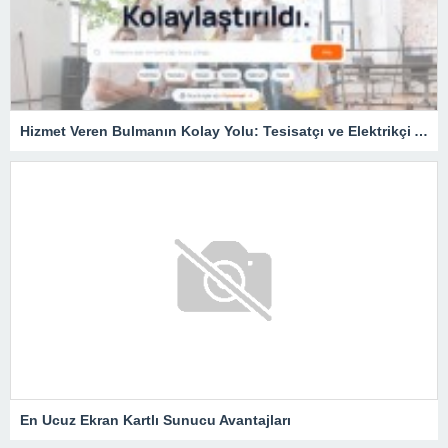
Hizmet Veren Bulmanın Kolay Yolu: Tesisatçı ve Elektrikçi Ararken Nelere Dikkat Edilmeli?
En Ucuz Ekran Kartlı Sunucu Avantajları