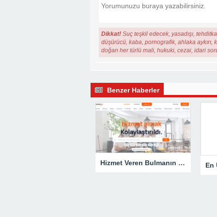
Dikkat!
Suç teşkil edecek, yasadışı, tehditkar
düşürücü, kaba, pornografik, ahlaka aykırı, ki
doğan her türlü mali, hukuki, cezai, idari so
Benzer Haberler
Hizmet Veren Bulmanın Kolay Yolu: Tesisatçı ve Elektrikçi Ararken Nelere Dikkat Edilmeli?