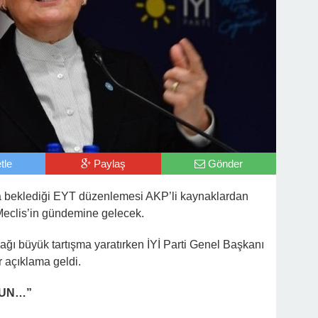
tle
Paylaş
Gönder
la beklediği EYT düzenlemesi AKP’li kaynaklardan
 Meclis’in gündemine gelecek.
ağı büyük tartışma yaratırken İYİ Parti Genel Başkanı
 açıklama geldi.
TUN…”