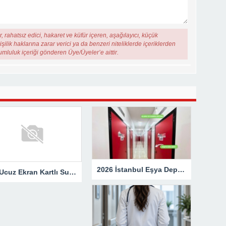
, rahatsız edici, hakaret ve küfür içeren, aşağılayıcı, küçük
şilik haklarına zarar verici ya da benzeri niteliklerde içeriklerden
rumluluk içeriği gönderen Üye/Üyeler’e aittir.
2026 İstanbul Eşya Depolama Fiyatları: Güncel Ücret Rehberi
En Ucuz Ekran Kartlı Sunucu Avantajları