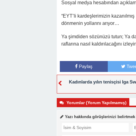
Sosyal medya hesabından açıklamad
“EYT’li kardeşlerimizin kazanılmış 
dönmenin yollarını arıyor…
Ya şimdiden sözünüzü tutun; Ya da 
raflarına nasıl kaldırılacağını izleyin
Paylaş
Twee
Kadınlarda yılın tenisçisi Iga S
Yorumlar (Yorum Yapılmamış)
Yazı hakkında görüşlerinizi belirtmek