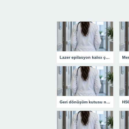
Lazer epilasyon kalıcı çözüm sunar mı?
Geri dönüşüm kutusu neden günlük yaşamın vazgeçilmezidir?