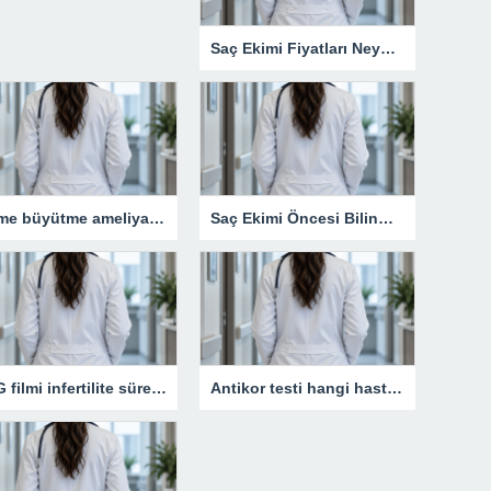
Saç Ekimi Fiyatları Neye Göre Değişir?
Meme büyütme ameliyatı kimler için uygun bir işlemdir?
Saç Ekimi Öncesi Bilinmesi Gerekenler
HSG filmi infertilite sürecinde neden kritik bir rol oynar?
Antikor testi hangi hastalıkların takibinde kullanılır?