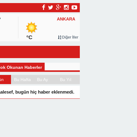
ANKARA
P
°C
Diğer İller
ok Okunan Haberler
ün
Bu Hafta
Bu Ay
Bu Yıl
alesef, bugün hiç haber eklenmedi.