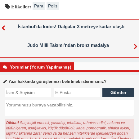
Para
Poli̇s
Etiketler:
İstanbul’da lodos! Dalgalar 3 metreye kadar ulaştı
Judo Milli Takımı’ndan bronz madalya
Yorumlar (Yorum Yapılmamış)
Yazı hakkında görüşlerinizi belirtmek istermisiniz?
Dikkat!
Suç teşkil edecek, yasadışı, tehditkar, rahatsız edici, hakaret ve
küfür içeren, aşağılayıcı, küçük düşürücü, kaba, pornografik, ahlaka aykırı,
kişilik haklarına zarar verici ya da benzeri niteliklerde içeriklerden doğan
her türlü mali, hukuki, cezai, idari sorumluluk içeriği gönderen Üye/Üyeler’e