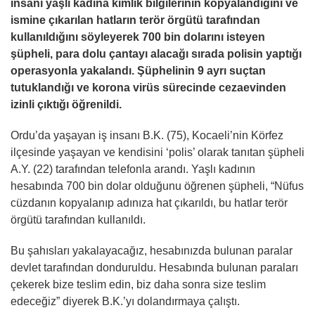
insanı yaşlı kadına kimlik bilgilerinin kopyalandığını ve
ismine çıkarılan hatların terör örgütü tarafından
kullanıldığını söyleyerek 700 bin dolarını isteyen
şüpheli, para dolu çantayı alacağı sırada polisin yaptığı
operasyonla yakalandı. Şüphelinin 9 ayrı suçtan
tutuklandığı ve korona virüs sürecinde cezaevinden
izinli çıktığı öğrenildi.
Ordu’da yaşayan iş insanı B.K. (75), Kocaeli’nin Körfez
ilçesinde yaşayan ve kendisini ‘polis’ olarak tanıtan şüpheli
A.Y. (22) tarafından telefonla arandı. Yaşlı kadının
hesabında 700 bin dolar olduğunu öğrenen şüpheli, “Nüfus
cüzdanın kopyalanıp adınıza hat çıkarıldı, bu hatlar terör
örgütü tarafından kullanıldı.
Bu şahısları yakalayacağız, hesabınızda bulunan paralar
devlet tarafından donduruldu. Hesabında bulunan paraları
çekerek bize teslim edin, biz daha sonra size teslim
edeceğiz” diyerek B.K.’yı dolandırmaya çalıştı.