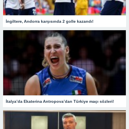
İngiltere, Andorra karşısında 2 golle kazandı!
İtalya’da Ekaterina Antropova’dan Türkiye maçı sözleri!