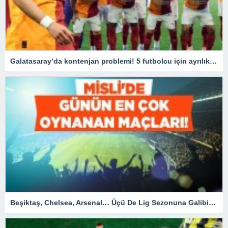
Galatasaray’da kontenjan problemi! 5 futbolcu için ayrılık kararı
Beşiktaş, Chelsea, Arsenal… Üçü De Lig Sezonuna Galibiyetle Başlar! İşte Misli’de Günün En Çok Oynanan Maçları