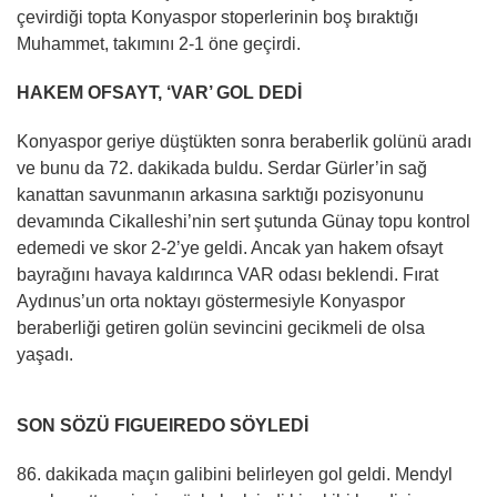
çevirdiği topta Konyaspor stoperlerinin boş bıraktığı
Muhammet, takımını 2-1 öne geçirdi.
HAKEM OFSAYT, ‘VAR’ GOL DEDİ
Konyaspor geriye düştükten sonra beraberlik golünü aradı
ve bunu da 72. dakikada buldu. Serdar Gürler’in sağ
kanattan savunmanın arkasına sarktığı pozisyonunu
devamında Cikalleshi’nin sert şutunda Günay topu kontrol
edemedi ve skor 2-2’ye geldi. Ancak yan hakem ofsayt
bayrağını havaya kaldırınca VAR odası beklendi. Fırat
Aydınus’un orta noktayı göstermesiyle Konyaspor
beraberliği getiren golün sevincini gecikmeli de olsa
yaşadı.
SON SÖZÜ FIGUEIREDO SÖYLEDİ
86. dakikada maçın galibini belirleyen gol geldi. Mendyl