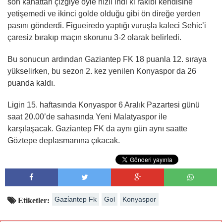
son kanattan çizgiye öyle hızlı indi ki rakibi kendisine
yetişemedi ve ikinci golde olduğu gibi ön direğe yerden
pasını gönderdi. Figueiredo yaptığı vuruşla kaleci Sehic’i
çaresiz bırakıp maçın skorunu 3-2 olarak belirledi.
Bu sonucun ardından Gaziantep FK 18 puanla 12. sıraya
yükselirken, bu sezon 2. kez yenilen Konyaspor da 26
puanda kaldı.
Ligin 15. haftasında Konyaspor 6 Aralık Pazartesi günü
saat 20.00’de sahasında Yeni Malatyaspor ile
karşılaşacak. Gaziantep FK da aynı gün aynı saatte
Göztepe deplasmanına çıkacak.
Gazi̇antep Fk
Gol
Konyaspor
Etiketler: