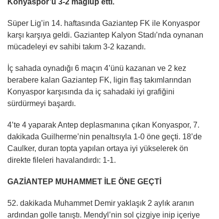
Konyaspor’u 3-2 mağlup etti.
Süper Lig’in 14. haftasında Gaziantep FK ile Konyaspor
karşı karşıya geldi. Gaziantep Kalyon Stadı’nda oynanan
mücadeleyi ev sahibi takım 3-2 kazandı.
İç sahada oynadığı 6 maçın 4’ünü kazanan ve 2 kez
berabere kalan Gaziantep FK, ligin flaş takımlarından
Konyaspor karşısında da iç sahadaki iyi grafiğini
sürdürmeyi başardı.
4’te 4 yaparak Antep deplasmanına çıkan Konyaspor, 7.
dakikada Guilherme’nin penaltısıyla 1-0 öne geçti. 18’de
Caulker, duran topta yapılan ortaya iyi yükselerek ön
direkte fileleri havalandırdı: 1-1.
GAZİANTEP MUHAMMET İLE ÖNE GEÇTİ
52. dakikada Muhammet Demir yaklaşık 2 aylık aranın
ardından golle tanıştı. Mendyl’nin sol çizgiye inip içeriye