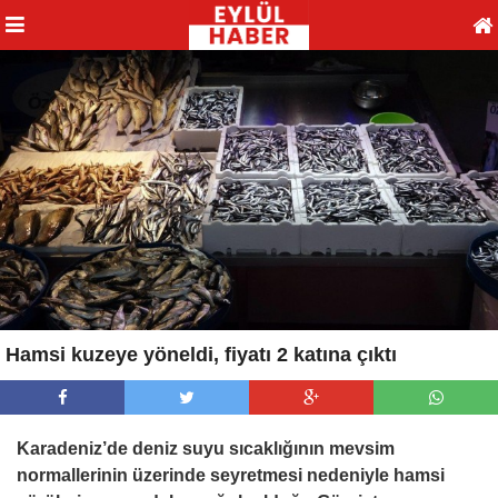
Hamsi kuzeye yöneldi, fiyatı 2 katına çıktı
Karadeniz’de deniz suyu sıcaklığının mevsim
normallerinin üzerinde seyretmesi nedeniyle hamsi