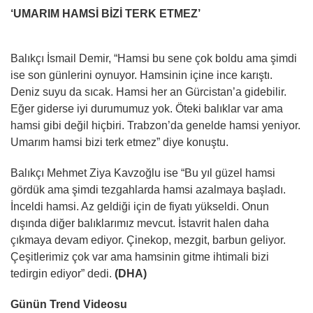
‘UMARIM HAMSİ BİZİ TERK ETMEZ’
Balıkçı İsmail Demir, “Hamsi bu sene çok boldu ama şimdi
ise son günlerini oynuyor. Hamsinin içine ince karıştı.
Deniz suyu da sıcak. Hamsi her an Gürcistan’a gidebilir.
Eğer giderse iyi durumumuz yok. Öteki balıklar var ama
hamsi gibi değil hiçbiri. Trabzon’da genelde hamsi yeniyor.
Umarım hamsi bizi terk etmez” diye konuştu.
Balıkçı Mehmet Ziya Kavzoğlu ise “Bu yıl güzel hamsi
gördük ama şimdi tezgahlarda hamsi azalmaya başladı.
İnceldi hamsi. Az geldiği için de fiyatı yükseldi. Onun
dışında diğer balıklarımız mevcut. İstavrit halen daha
çıkmaya devam ediyor. Çinekop, mezgit, barbun geliyor.
Çeşitlerimiz çok var ama hamsinin gitme ihtimali bizi
tedirgin ediyor” dedi.
(DHA)
Günün Trend Videosu