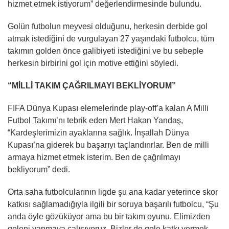
hizmet etmek istiyorum” değerlendirmesinde bulundu.
Golün futbolun meyvesi olduğunu, herkesin derbide gol
atmak istediğini de vurgulayan 27 yaşındaki futbolcu, tüm
takımın golden önce galibiyeti istediğini ve bu sebeple
herkesin birbirini gol için motive ettiğini söyledi.
“MİLLİ TAKIM ÇAĞRILMAYI BEKLİYORUM”
FIFA Dünya Kupası elemelerinde play-off’a kalan A Milli
Futbol Takımı’nı tebrik eden Mert Hakan Yandaş,
“Kardeşlerimizin ayaklarına sağlık. İnşallah Dünya
Kupası’na giderek bu başarıyı taçlandırırlar. Ben de milli
armaya hizmet etmek isterim. Ben de çağrılmayı
bekliyorum” dedi.
Orta saha futbolcularının ligde şu ana kadar yeterince skor
katkısı sağlamadığıyla ilgili bir soruya başarılı futbolcu, “Şu
anda öyle gözüküyor ama bu bir takım oyunu. Elimizden
geleni yapmaya çalışıyoruz. Bizler de gole katkı vermek