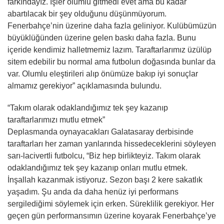
farkındayız. İşler olumlu gitmedi evet ama bu kadar
abartılacak bir şey olduğunu düşünmüyorum.
Fenerbahçe’nin üzerine daha fazla geliniyor. Kulübümüzün
büyüklüğünden üzerine gelen baskı daha fazla. Bunu
içeride kendimiz halletmemiz lazım. Taraftarlarımız üzülüp
sitem edebilir bu normal ama futbolun doğasında bunlar da
var. Olumlu eleştirileri alıp önümüze bakıp iyi sonuçlar
almamız gerekiyor” açıklamasında bulundu.
“Takım olarak odaklandığımız tek şey kazanıp
taraftarlarımızı mutlu etmek”
Deplasmanda oynayacakları Galatasaray derbisinde
taraftarları her zaman yanlarında hissedeceklerini söyleyen
sarı-lacivertli futbolcu, “Biz hep birlikteyiz. Takım olarak
odaklandığımız tek şey kazanıp onları mutlu etmek.
İnşallah kazanmak istiyoruz. Sezon başı 2 kere sakatlık
yaşadım. Şu anda da daha henüz iyi performans
sergilediğimi söylemek için erken. Süreklilik gerekiyor. Her
geçen gün performansımın üzerine koyarak Fenerbahçe’ye