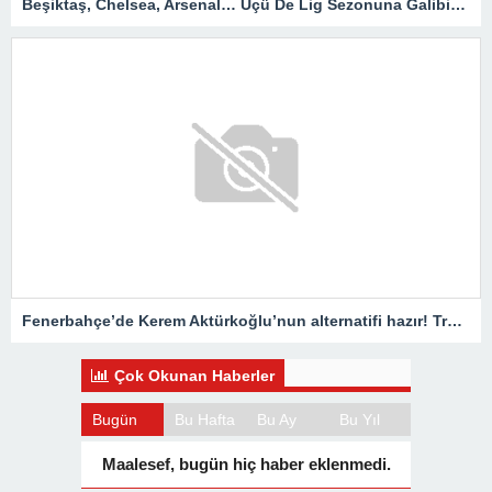
Beşiktaş, Chelsea, Arsenal… Üçü De Lig Sezonuna Galibiyetle Başlar! İşte Misli’de Günün En Çok Oynanan Maçları
Fenerbahçe’de Kerem Aktürkoğlu’nun alternatifi hazır! Transferde son durum belli oldu
Çok Okunan Haberler
Bugün
Bu Hafta
Bu Ay
Bu Yıl
Maalesef, bugün hiç haber eklenmedi.