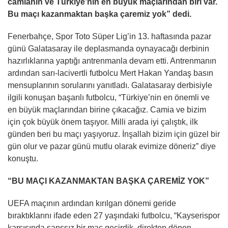
camianın ve Türkiye’nin en büyük maçlarından biri var.
Bu maçı kazanmaktan başka çaremiz yok” dedi.
Fenerbahçe, Spor Toto Süper Lig’in 13. haftasında pazar
günü Galatasaray ile deplasmanda oynayacağı derbinin
hazırlıklarına yaptığı antrenmanla devam etti. Antrenmanın
ardından sarı-lacivertli futbolcu Mert Hakan Yandaş basın
mensuplarının sorularını yanıtladı. Galatasaray derbisiyle
ilgili konuşan başarılı futbolcu, “Türkiye’nin en önemli ve
en büyük maçlarından birine çıkacağız. Camia ve bizim
için çok büyük önem taşıyor. Milli arada iyi çalıştık, ilk
günden beri bu maçı yaşıyoruz. İnşallah bizim için güzel bir
gün olur ve pazar günü mutlu olarak evimize döneriz” diye
konuştu.
“BU MAÇI KAZANMAKTAN BAŞKA ÇAREMİZ YOK”
UEFA maçının ardından kırılgan dönemi geride
bıraktıklarını ifade eden 27 yaşındaki futbolcu, “Kayserispor
karşısında şanssız bir maç geçirdik, direkten dönen