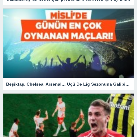
Beşiktaş, Chelsea, Arsenal… Üçü De Lig Sezonuna Galibiyetle Başlar! İşte Misli’de Günün En Çok Oynanan Maçları