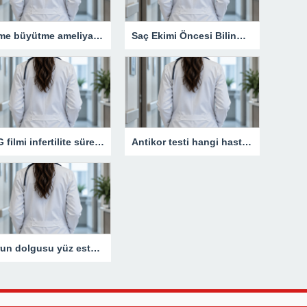
Meme büyütme ameliyatı kimler için uygun bir işlemdir?
Saç Ekimi Öncesi Bilinmesi Gerekenler
HSG filmi infertilite sürecinde neden kritik bir rol oynar?
Antikor testi hangi hastalıkların takibinde kullanılır?
Burun dolgusu yüz estetiğini nasıl etkiler?