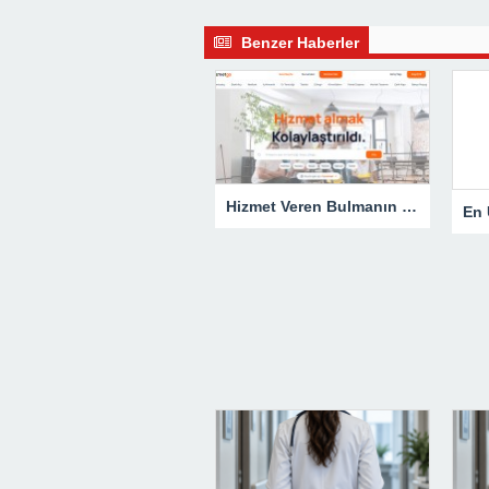
Benzer Haberler
Hizmet Veren Bulmanın Kolay Yolu: Tesisatçı ve Elektrikçi Ararken Nelere Dikkat Edilmeli?