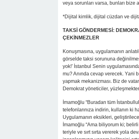
veya sorunları varsa, bunları bize a
*Dijital kimlik, dijital cüzdan ve dij
TAKSİ GÖNDERMESİ: DEMOKR
ÇEKİNMEZLER
Konuşmasına, uygulamanın anlatıld
görselde taksi sorununa değinilmesin
yok!’ İstanbul Senin uygulamasında
mu? Anında cevap verecek. Yani bu,
yapmak mekanizması. Biz de vatan
Demokrat yöneticiler, yüzleşmekte
İmamoğlu “Buradan tüm İstanbullul
telefonlarınıza indirin, kullanın ki
Uygulamanın eksikleri, geliştirilec
İmamoğlu “Ama biliyorum ki; belirli 
teriyle ve sırt sırta vererek yola de