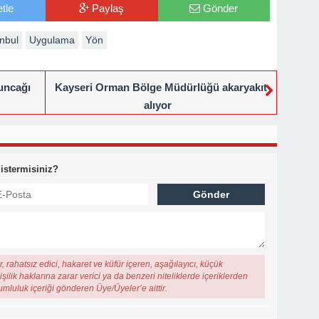
tle
Paylaş
Gönder
anbul
Uygulama
Yön
yuncağı
Kayseri Orman Bölge Müdürlüğü akaryakıt
alıyor
 istermisiniz?
, rahatsız edici, hakaret ve küfür içeren, aşağılayıcı, küçük
şilik haklarına zarar verici ya da benzeri niteliklerde içeriklerden
rumluluk içeriği gönderen Üye/Üyeler’e aittir.