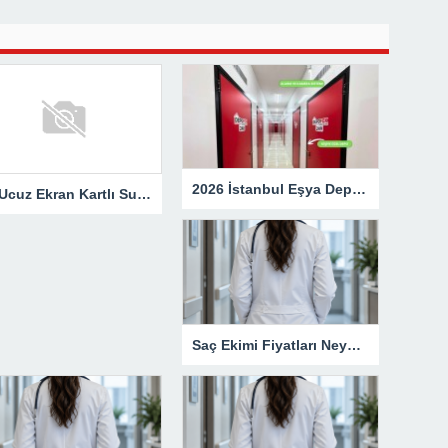
2026 İstanbul Eşya Depolama Fiyatları: Güncel Ücret Rehberi
En Ucuz Ekran Kartlı Sunucu Avantajları
Saç Ekimi Fiyatları Neye Göre Değişir?