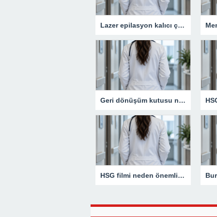
Lazer epilasyon kalıcı çözüm sunar mı?
Geri dönüşüm kutusu neden günlük yaşamın vazgeçilmezidir?
HSG filmi neden önemli bir tanı yöntemidir?