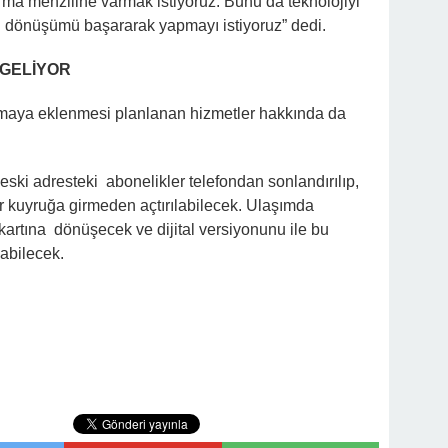
ırma menziline varmak istiyoruz. Bunu da teknolojiyi
tal dönüşümü başararak yapmayı istiyoruz” dedi.
 GELİYOR
maya eklenmesi planlanan hizmetler hakkında da
eski adresteki abonelikler telefondan sonlandırılıp,
er kuyruğa girmeden açtırılabilecek. Ulaşımda
ş kartına dönüşecek ve dijital versiyonunu ile bu
abilecek.