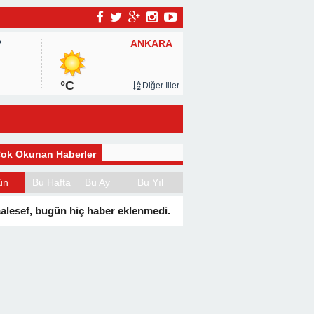
ANKARA
P
°C
Diğer İller
ok Okunan Haberler
ün
Bu Hafta
Bu Ay
Bu Yıl
alesef, bugün hiç haber eklenmedi.