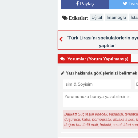
Paylaş
Twee
Di̇ji̇tal
İmamoğlu
İst
Etiketler:
‘Türk Lirası’nı spekülatörlerin o
yaptılar’
Yorumlar (Yorum Yapılmamış)
Yazı hakkında görüşlerinizi belirtmek
Dikkat!
Suç teşkil edecek, yasadışı, tehditkar
düşürücü, kaba, pornografik, ahlaka aykırı, ki
doğan her türlü mali, hukuki, cezai, idari so