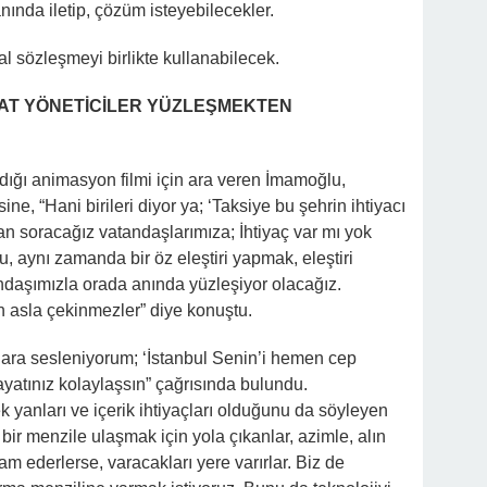
nında iletip, çözüm isteyebilecekler.
ital sözleşmeyi birlikte kullanabilecek.
AT YÖNETİCİLER YÜZLEŞMEKTEN
ığı animasyon filmi için ara veren İmamoğlu,
e, “Hani birileri diyor ya; ‘Taksiye bu şehrin ihtiyacı
n soracağız vatandaşlarımıza; İhtiyaç var mı yok
 aynı zamanda bir öz eleştiri yapmak, eleştiri
daşımızla orada anında yüzleşiyor olacağız.
n asla çekinmezler” diye konuştu.
ara sesleniyorum; ‘İstanbul Senin’i hemen cep
 hayatınız kolaylaşsın” çağrısında bulundu.
ek yanları ve içerik ihtiyaçları olduğunu da söyleyen
bir menzile ulaşmak için yola çıkanlar, azimle, alın
vam ederlerse, varacakları yere varırlar. Biz de