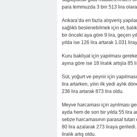
para temmuzda 3 bin 513 lira olar
Ankara’da en fazla alışveriş yapıl
sağlıklı beslenebilmek için et, ba
bir önceki aya göre 9 lira, geçen yı
yılda ise 126 lira artarak 1.031 lira
Kuru bakliyat için yapılması gereke
ayına göre ise 18 liralık artışla 85 l
Süt, yoğurt ve peynir için yapılm
lira artarken, yılın ilk yedi aylık 
236 lira artarak 873 lira oldu.
Meyve harcaması için ayrılması ge
ayda hem de son bir yılda 55 lira a
sebze harcamasının parasal tutarı d
80 lira azalarak 273 liraya gerile
liralık artış oldu.