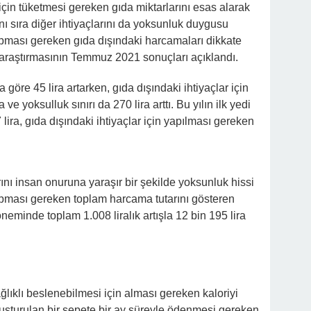
için tüketmesi gereken gıda miktarlarını esas alarak
yanı sıra diğer ihtiyaçlarını da yoksunluk duygusu
pması gereken gıda dışındaki harcamaları dikkate
ı araştırmasının Temmuz 2021 sonuçları açıklandı.
 göre 45 lira artarken, gıda dışındaki ihtiyaçlar için
e yoksulluk sınırı da 270 lira arttı. Bu yılın ilk yedi
 lira, gıda dışındaki ihtiyaçlar için yapılması gereken
arını insan onuruna yaraşır bir şekilde yoksunluk hissi
pması gereken toplam harcama tutarını gösteren
eminde toplam 1.008 liralık artışla 12 bin 195 lira
sağlıklı beslenebilmesi için alması gereken kaloriyi
şturulan bir sepete bir ay süreyle ödenmesi gereken