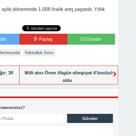
i aylık döneminde 1.008 liralık artış yaşandı. Yıllık
tle
Paylaş
Gönder
Temmuzda
Yoksulluk Sınırı
ğır; 39
Milli atıcı Ömer Akgün olimpiyat 4’üncüsü
oldu
 istermisiniz?