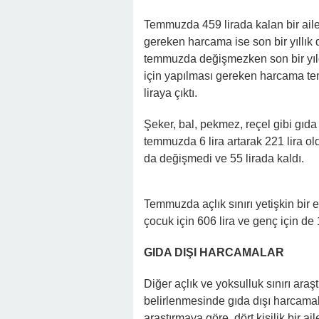
Temmuzda 459 lirada kalan bir ail
gereken harcama ise son bir yıllık 
temmuzda değişmezken son bir yılda
için yapılması gereken harcama temm
liraya çıktı.
Şeker, bal, pekmez, reçel gibi gı
temmuzda 6 lira artarak 221 lira o
da değişmedi ve 55 lirada kaldı.
Temmuzda açlık sınırı yetişkin bir er
çocuk için 606 lira ve genç için de 
GIDA DIŞI HARCAMALAR
Diğer açlık ve yoksulluk sınırı araşt
belirlenmesinde gıda dışı harcamala
araştırmaya göre, dört kişilik bir a