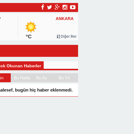
ANKARA
P
°C
Diğer İller
ok Okunan Haberler
ün
Bu Hafta
Bu Ay
Bu Yıl
alesef, bugün hiç haber eklenmedi.