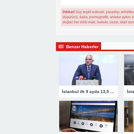
Dikkat!
Suç teşkil edecek, yasadışı, tehditkar
düşürücü, kaba, pornografik, ahlaka aykırı, ki
doğan her türlü mali, hukuki, cezai, idari so
Benzer Haberler
İstanbul ilk 9 ayda 13,5 milyon turist ağırladı