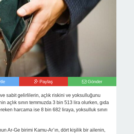
tle
Paylaş
Gönder
 sabit gelirlilerin, açlık riskini ve yoksulluğunu
ilenin açlık sınırı temmuzda 3 bin 513 lira olurken, gıda
ereken harcama ise 8 bin 682 liraya, yoksulluk sınırı
 Ar-Ge birimi Kamu-Ar’ın, dört kişilik bir ailenin,