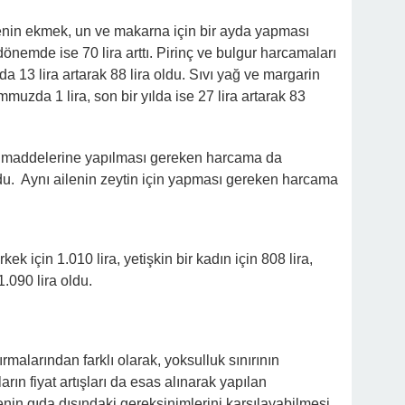
enin ekmek, un ve makarna için bir ayda yapması
dönemde ise 70 lira arttı. Pirinç ve bulgur harcamaları
 13 lira artarak 88 lira oldu. Sıvı yağ ve margarin
uzda 1 lira, son bir yılda ise 27 lira artarak 83
da maddelerine yapılması gereken harcama da
ldu. Aynı ailenin zeytin için yapması gereken harcama
kek için 1.010 lira, yetişkin bir kadın için 808 lira,
1.090 lira oldu.
ırmalarından farklı olarak, yoksulluk sınırının
rın fiyat artışları da esas alınarak yapılan
ilenin gıda dışındaki gereksinimlerini karşılayabilmesi