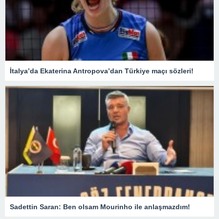
İtalya’da Ekaterina Antropova’dan Türkiye maçı sözleri!
Sadettin Saran: Ben olsam Mourinho ile anlaşmazdım!