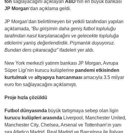
fon
sağlayacağını açıklayan
ABD’
nin en büyük bankası
JP Morgan
‘dan açıklama geldi.
​JP Morgan’dan belirtilmeyen bir yetkili tarafından yapılan
açıklamada,
“Bu girişimin daha geniş futbol topluluğu
tarafından nasıl karşılanacağını
ve gelecekte topluluğa
etkilerini yanlış değerlendirdik. Pişmanlık duyuyoruz.
Bundan ders çıkaracağız”
ifadeleri yer aldı.
New York merkezli yatırım bankası JP Morgan, Avrupa
Süper Ligi’nin kurucu kulüplerine
pandemi etkisinden
kurtulmak
ve
altyapıya harcanması
amacıyla 3.5 milyar
euro fon sağlayacağını açıklamıştı.
Proje hızla çözüldü
Futbol dünyasında
büyük tartışmaya sebep olan ligin
kurucu kulüpleri arasında
Liverpool, Manchester United,
Manchester City, Chelsea, Arsenal ve Tottenham’ın yanı
sıra Atletico Madrid, Real Madrid ve Barcelona ile İtalyan