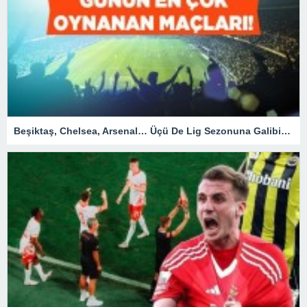
Beşiktaş, Chelsea, Arsenal… Üçü De Lig Sezonuna Galibiyetle Başlar! İşte Misli’de Günün En Çok Oynanan Maçları