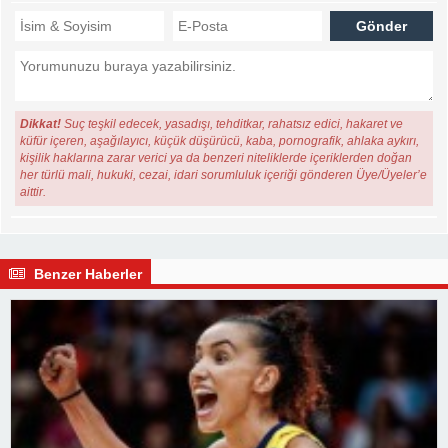
Dikkat!
Suç teşkil edecek, yasadışı, tehditkar, rahatsız edici, hakaret ve
küfür içeren, aşağılayıcı, küçük düşürücü, kaba, pornografik, ahlaka aykırı,
kişilik haklarına zarar verici ya da benzeri niteliklerde içeriklerden doğan
her türlü mali, hukuki, cezai, idari sorumluluk içeriği gönderen Üye/Üyeler’e
aittir.
Benzer Haberler