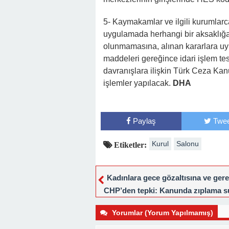
5- Kaymakamlar ve ilgili kurumlarc
uygulamada herhangi bir aksaklı
olunmamasına, alınan kararlara u
maddeleri gereğince idari işlem te
davranışlara ilişkin Türk Ceza Ka
işlemler yapılacak.
DHA
Paylaş
Twee
Kurul
Salonu
Etiketler:
Kadınlara gece gözaltısına ve ger
CHP’den tepki: Kanunda zıplama s
mı?
Yorumlar (Yorum Yapılmamış)