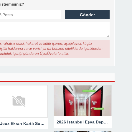
 istermisiniz?
, rahatsız edici, hakaret ve küfür içeren, aşağılayıcı, küçük
şilik haklarına zarar verici ya da benzeri niteliklerde içeriklerden
rumluluk içeriği gönderen Üye/Üyeler’e aittir.
2026 İstanbul Eşya Depolama Fiyatları: Güncel Ücret Rehberi
En Ucuz Ekran Kartlı Sunucu Avantajları