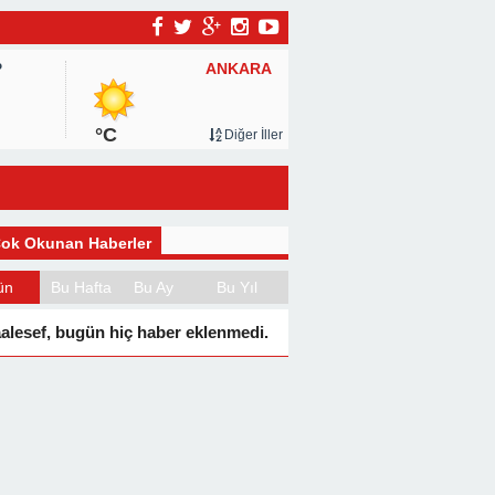
ANKARA
P
°C
Diğer İller
ok Okunan Haberler
ün
Bu Hafta
Bu Ay
Bu Yıl
alesef, bugün hiç haber eklenmedi.