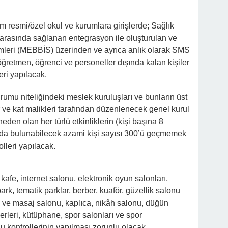
tüm resmi/özel okul ve kurumlara girişlerde; Sağlık
ı arasında sağlanan entegrasyon ile oluşturulan ve
temleri (MEBBİS) üzerinden ve ayrıca anlık olarak SMS
 öğretmen, öğrenci ve personeller dışında kalan kişiler
eri yapılacak.
urumu niteliğindeki meslek kuruluşları ve bunların üst
ler ve kat malikleri tarafından düzenlenecek genel kurul
neden olan her türlü etkinliklerin (kişi başına 8
nda bulunabilecek azami kişi sayısı 300’ü geçmemek
lleri yapılacak.
kafe, internet salonu, elektronik oyun salonları,
ark, tematik parklar, berber, kuaför, güzellik salonu
 ve masaj salonu, kaplıca, nikâh salonu, düğün
 yerleri, kütüphane, spor salonları ve spor
u kontrollerinin yapılması zorunlu olacak.