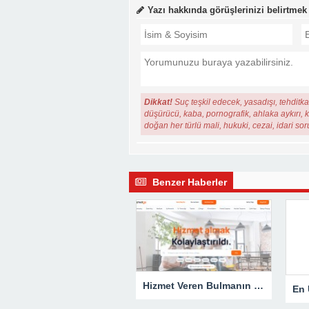
Yazı hakkında görüşlerinizi belirtmek
Dikkat!
Suç teşkil edecek, yasadışı, tehditkar
düşürücü, kaba, pornografik, ahlaka aykırı, ki
doğan her türlü mali, hukuki, cezai, idari so
Benzer Haberler
Hizmet Veren Bulmanın Kolay Yolu: Tesisatçı ve Elektrikçi Ararken Nelere Dikkat Edilmeli?