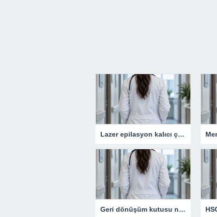
Lazer epilasyon kalıcı çözüm sunar mı?
Geri dönüşüm kutusu neden günlük yaşamın vazgeçilmezidir?