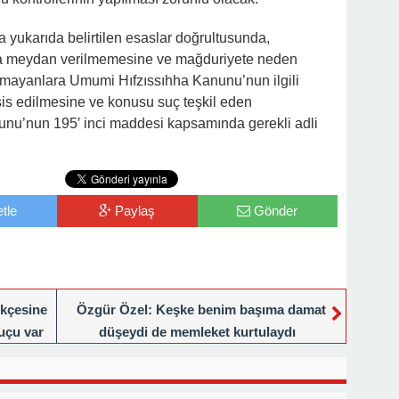
a yukarıda belirtilen esaslar doğrultusunda,
ğa meydan verilmemesine ve mağduriyete neden
ymayanlara Umumi Hıfzıssıhha Kanunu’nun ilgili
sis edilmesine ve konusu suç teşkil eden
nunu’nun 195′ inci maddesi kapsamında gerekli adli
tle
Paylaş
Gönder
ekçesine
Özgür Özel: Keşke benim başıma damat
uçu var
düşeydi de memleket kurtulaydı