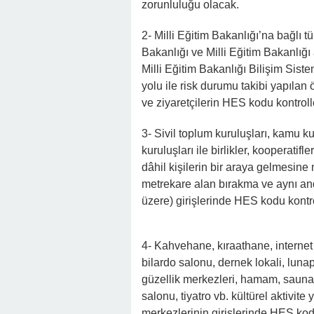
zorunluluğu olacak.
2- Milli Eğitim Bakanlığı’na bağlı 
Bakanlığı ve Milli Eğitim Bakanlığ
Milli Eğitim Bakanlığı Bilişim Sis
yolu ile risk durumu takibi yapılan
ve ziyaretçilerin HES kodu kontroll
3- Sivil toplum kuruluşları, kamu k
kuruluşları ile birlikler, kooperatif
dâhil kişilerin bir araya gelmesine 
metrekare alan bırakma ve aynı a
üzere) girişlerinde HES kodu kontro
4- Kahvehane, kıraathane, internet 
bilardo salonu, dernek lokali, lunap
güzellik merkezleri, hamam, sauna
salonu, tiyatro vb. kültürel aktivite
merkezlerinin girişlerinde HES kod