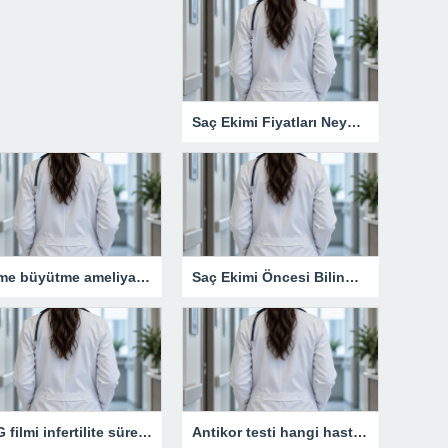
Saç Ekimi Fiyatları Neye Göre Değişir?
Meme büyütme ameliyatı kimler için uygun bir işlemdir?
Saç Ekimi Öncesi Bilinmesi Gerekenler
HSG filmi infertilite sürecinde neden kritik bir rol oynar?
Antikor testi hangi hastalıkların takibinde kullanılır?