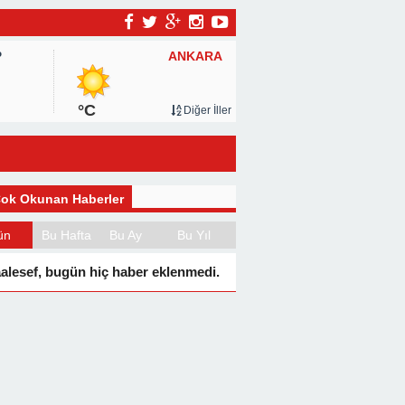
ANKARA
P
°C
Diğer İller
ok Okunan Haberler
ün
Bu Hafta
Bu Ay
Bu Yıl
alesef, bugün hiç haber eklenmedi.