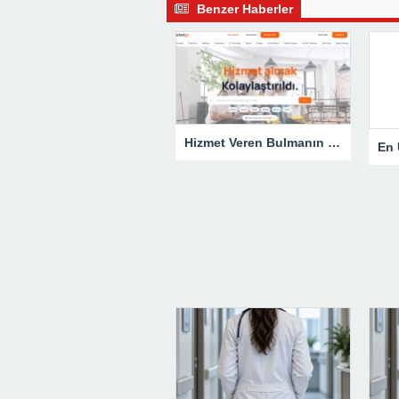
Benzer Haberler
Hizmet Veren Bulmanın Kolay Yolu: Tesisatçı ve Elektrikçi Ararken Nelere Dikkat Edilmeli?