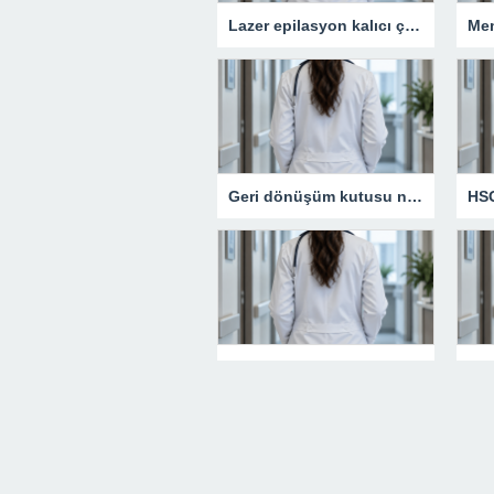
Lazer epilasyon kalıcı çözüm sunar mı?
Geri dönüşüm kutusu neden günlük yaşamın vazgeçilmezidir?
HSG filmi neden önemli bir tanı yöntemidir?