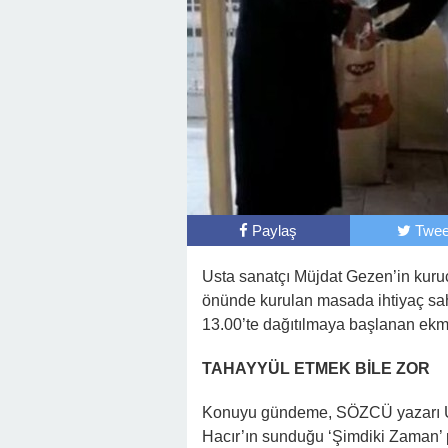
Paylaş
Twee
Usta sanatçı Müjdat Gezen’in kur
önünde kurulan masada ihtiyaç sah
13.00’te dağıtılmaya başlanan ekme
TAHAYYÜL ETMEK BİLE ZOR
Konuyu gündeme, SÖZCÜ yazarı Uğ
Hacır’ın sunduğu ‘Şimdiki Zaman’ 