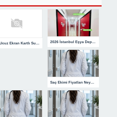
2026 İstanbul Eşya Depolama Fiyatları: Güncel Ücret Rehberi
En Ucuz Ekran Kartlı Sunucu Avantajları
Saç Ekimi Fiyatları Neye Göre Değişir?