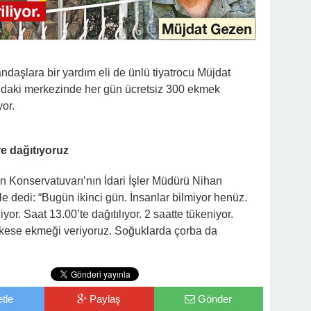
daşlara bir yardım eli de ünlü tiyatrocu Müjdat
l’daki merkezinde her gün ücretsiz 300 ekmek
yor.
re dağıtıyoruz
n Konservatuvarı’nın İdari İşler Müdürü Nihan
yle dedi: “Bugün ikinci gün. İnsanlar bilmiyor henüz.
yor. Saat 13.00’te dağıtılıyor. 2 saatte tükeniyor.
erkese ekmeği veriyoruz. Soğuklarda çorba da
tle
Paylaş
Gönder