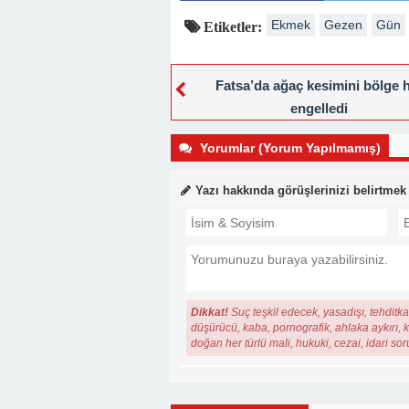
Ekmek
Gezen
Gün
Etiketler:
Fatsa’da ağaç kesimini bölge h
engelledi
Yorumlar (Yorum Yapılmamış)
Yazı hakkında görüşlerinizi belirtmek
Dikkat!
Suç teşkil edecek, yasadışı, tehditkar
düşürücü, kaba, pornografik, ahlaka aykırı, ki
doğan her türlü mali, hukuki, cezai, idari so