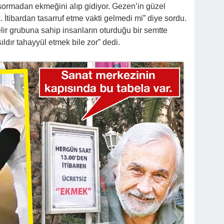
 sormadan ekmeğini alıp gidiyor. Gezen’in güzel
lik. İtibardan tasarruf etme vakti gelmedi mi” diye sordu.
gelir grubuna sahip insanların oturduğu bir semtte
ldır tahayyül etmek bile zor” dedi.