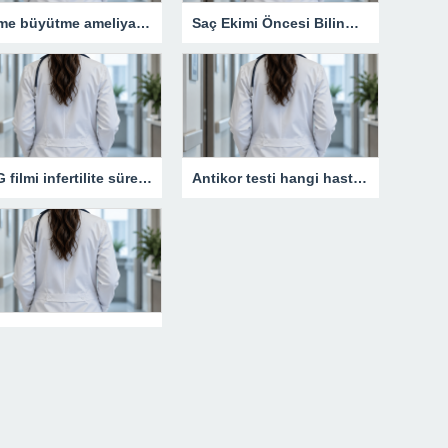
Meme büyütme ameliyatı kimler için uygun bir işlemdir?
Saç Ekimi Öncesi Bilinmesi Gerekenler
HSG filmi infertilite sürecinde neden kritik bir rol oynar?
Antikor testi hangi hastalıkların takibinde kullanılır?
Burun dolgusu yüz estetiğini nasıl etkiler?