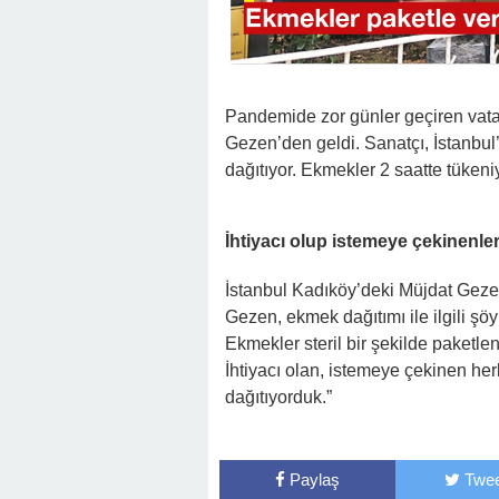
Pandemide zor günler geçiren vatan
Gezen’den geldi. Sanatçı, İstanbu
dağıtıyor. Ekmekler 2 saatte tükeni
İhtiyacı olup istemeye çekinenle
İstanbul Kadıköy’deki Müjdat Geze
Gezen, ekmek dağıtımı ile ilgili şö
Ekmekler steril bir şekilde paketleni
İhtiyacı olan, istemeye çekinen h
dağıtıyorduk.”
Paylaş
Twee