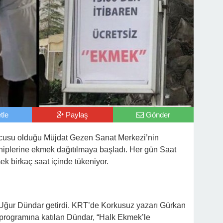
tle
Paylaş
Gönder
ucusu olduğu Müjdat Gezen Sanat Merkezi’nin
iplerine ekmek dağıtılmaya başladı. Her gün Saat
k birkaç saat içinde tükeniyor.
ur Dündar getirdi. KRT’de Korkusuz yazarı Gürkan
programına katılan Dündar, “Halk Ekmek’le