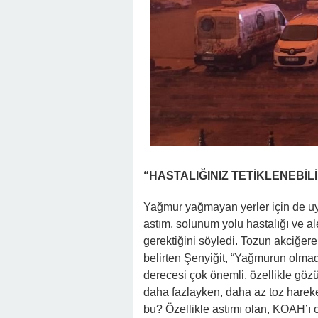
“HASTALIĞINIZ TETİKLENEBİL
Yağmur yağmayan yerler için de uya
astım, solunum yolu hastalığı ve al
gerektiğini söyledi. Tozun akciğere 
belirten Şenyiğit, “Yağmurun olmadı
derecesi çok önemli, özellikle göz
daha fazlayken, daha az toz hareket
bu? Özellikle astımı olan, KOAH’ı o