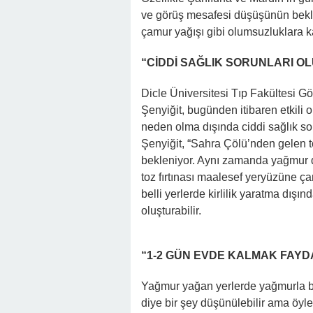
ve görüş mesafesi düşüşünün bekle
çamur yağışı gibi olumsuzluklara kar
“CİDDİ SAĞLIK SORUNLARI O
Dicle Üniversitesi Tıp Fakültesi G
Şenyiğit, bugünden itibaren etkili o
neden olma dışında ciddi sağlık sor
Şenyiğit, “Sahra Çölü’nden gelen toz
bekleniyor. Aynı zamanda yağmur 
toz fırtınası maalesef yeryüzüne ç
belli yerlerde kirlilik yaratma dış
oluşturabilir.
“1-2 GÜN EVDE KALMAK FAYD
Yağmur yağan yerlerde yağmurla be
diye bir şey düşünülebilir ama öyle 