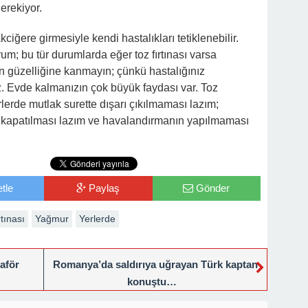
gerekiyor.
ğere girmesiyle kendi hastalıkları tetiklenebilir.
um; bu tür durumlarda eğer toz fırtınası varsa
 güzelliğine kanmayın; çünkü hastalığınız
niz. Evde kalmanızın çok büyük faydası var. Toz
erde mutlak surette dışarı çıkılmaması lazım;
in kapatılması lazım ve havalandırmanın yapılmaması
tle
Paylaş
Gönder
tınası
Yağmur
Yerlerde
aför
Romanya’da saldırıya uğrayan Türk kaptan
konuştu…