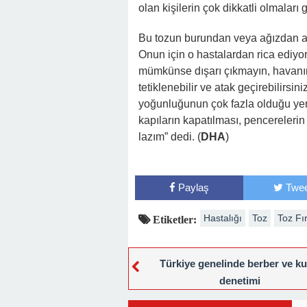
olan kişilerin çok dikkatli olmaları 
Bu tozun burundan veya ağızdan akci
Onun için o hastalardan rica ediyor
mümkünse dışarı çıkmayın, havanın
tetiklenebilir ve atak geçirebilirsi
yoğunluğunun çok fazla olduğu yerl
kapıların kapatılması, pencereler
lazım” dedi. (
DHA
)
Paylaş
Twee
Hastalığı
Toz
Toz Fır
Etiketler:
Türkiye genelinde berber ve ku
denetimi