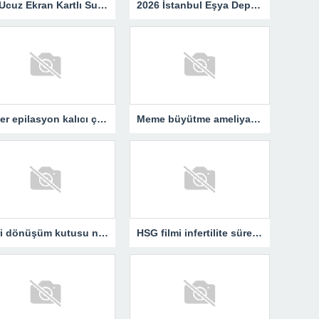
En Ucuz Ekran Kartlı Sunucu Avantajları
2026 İstanbul Eşya Depolama Fiyatları: Güncel Ücret Rehberi
Lazer epilasyon kalıcı çözüm sunar mı?
Meme büyütme ameliyatı kimler için uygun bir işlemdir?
Geri dönüşüm kutusu neden günlük yaşamın vazgeçilmezidir?
HSG filmi infertilite sürecinde neden kritik bir rol oynar?