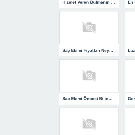
Hizmet Veren Bulmanın Kolay Yolu: Tesisatçı ve Elektrikçi Ararken Nelere Dikkat Edilmeli?
Saç Ekimi Fiyatları Neye Göre Değişir?
Saç Ekimi Öncesi Bilinmesi Gerekenler