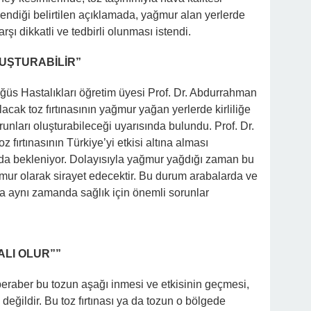
ndiği belirtilen açıklamada, yağmur alan yerlerde
şı dikkatli ve tedbirli olunması istendi.
LUŞTURABİLİR”
öğüs Hastalıkları öğretim üyesi Prof. Dr. Abdurrahman
lacak toz fırtınasının yağmur yağan yerlerde kirliliğe
unları oluşturabileceği uyarısında bulundu. Prof. Dr.
 fırtınasının Türkiye’yi etkisi altına alması
da bekleniyor. Dolayısıyla yağmur yağdığı zaman bu
amur olarak sirayet edecektir. Bu durum arabalarda ve
ında aynı zamanda sağlık için önemli sorunlar
ALI OLUR””
raber bu tozun aşağı inmesi ve etkisinin geçmesi,
değildir. Bu toz fırtınası ya da tozun o bölgede