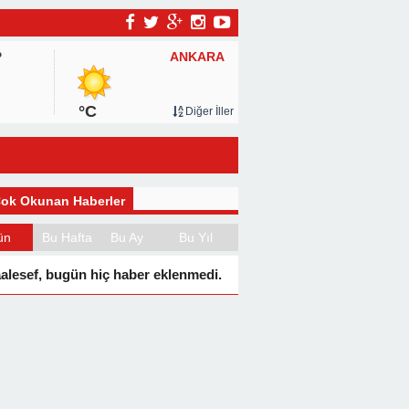
ANKARA
P
°C
Diğer İller
ok Okunan Haberler
ün
Bu Hafta
Bu Ay
Bu Yıl
alesef, bugün hiç haber eklenmedi.