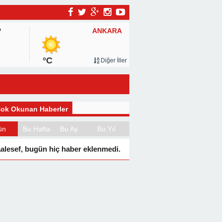
ANKARA
P
°C
Diğer İller
ok Okunan Haberler
ün
Bu Hafta
Bu Ay
Bu Yıl
alesef, bugün hiç haber eklenmedi.