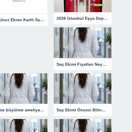
2026 İstanbul Eşya Depolama Fiyatları: Güncel Ücret Rehberi
En Ucuz Ekran Kartlı Sunucu Avantajları
Saç Ekimi Fiyatları Neye Göre Değişir?
Meme büyütme ameliyatı kimler için uygun bir işlemdir?
Saç Ekimi Öncesi Bilinmesi Gerekenler