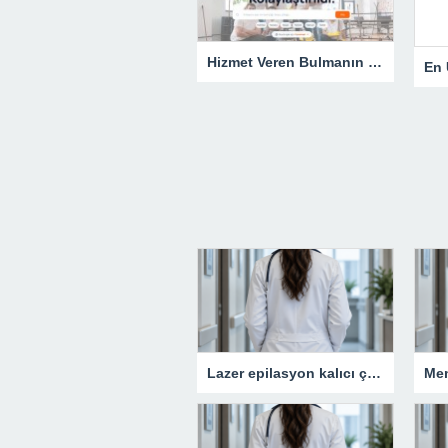
Hizmet Veren Bulmanın Kolay Yolu: Tesisatçı ve Elektrikçi Ararken Nelere Dikkat Edilmeli?
Lazer epilasyon kalıcı çözüm sunar mı?