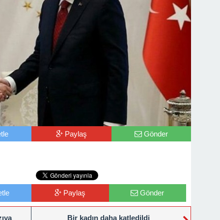
tle
Paylaş
Gönder
tle
Paylaş
Gönder
zıya
Bir kadın daha katledildi