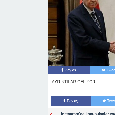
Paylaş
Twee
AYRINTILAR GELİYOR…
Paylaş
Twee
Instagram’da konuşulanlar ya