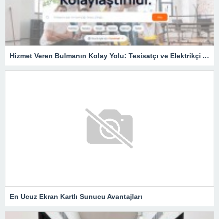
Hizmet Veren Bulmanın Kolay Yolu: Tesisatçı ve Elektrikçi Ararken Nelere Dikkat Edilmeli?
En Ucuz Ekran Kartlı Sunucu Avantajları