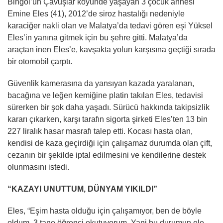
Bingöl’ün Çavuşlar köyünde yaşayan 3 çocuk annesi
Emine Eles (41), 2012’de siroz hastalığı nedeniyle
karaciğer nakli olan ve Malatya’da tedavi gören eşi Yüksel
Eles’in yanına gitmek için bu şehre gitti. Malatya’da
araçtan inen Eles’e, kavşakta yolun karşısına geçtiği sırada
bir otomobil çarptı.
Güvenlik kamerasına da yansıyan kazada yaralanan,
bacağına ve leğen kemiğine platin takılan Eles, tedavisi
sürerken bir şok daha yaşadı. Sürücü hakkında takipsizlik
kararı çıkarken, karşı tarafın sigorta şirketi Eles’ten 13 bin
227 liralık hasar masrafı talep etti. Kocası hasta olan,
kendisi de kaza geçirdiği için çalışamaz durumda olan çift,
cezanın bir şekilde iptal edilmesini ve kendilerine destek
olunmasını istedi.
“KAZAYI UNUTTUM, DÜNYAM YIKILDI”
Eles, “Eşim hasta olduğu için çalışamıyor, ben de böyle
oldum. 3 tane öğrenci okutuyorum. Yani bu durumun ele