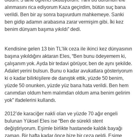
alınmasını rica ediyorum Kaza geçirdim, bütün suç bana
verildi. Ben bir ay sonra başvurdum mahkemeye. Sanki
ben gidip adamın arabasına zarar vermişim gibi. İki kez
benim dünyam başıma yıkıldı” dedi.
Kendisine gelen 13 bin TL’lik ceza ile ikinci kez dünyasının
başına yıkıldığını aktaran Eles, “Ben bunu ödeyemem ki,
çalışanım yok. Ayda bir tedavi görüyor, ben de aynı şekilde.
Adalet yerini bulsun. Bunu o kadar avukatlara gösteriyorum
ki o kadar bilirkişilere de danıştık ettik, yüzde 50 benim,
yüzde 50 onunken, yüzde yüz bana hata verildi. Ben hem
canımdan oldum hem malımdan oldum ama benim gelirim
yok” ifadelerini kullandı.
2012’de karaciğer nakli olan ve yüzde 70 ağır engeli
bulunan Yüksel Eles ise “Ben de sürekli stent
değiştiriyorum. Eşimle birlikte hastanede kaldık bayağı
zaman. Bir hafta kadar önce bize bir ceza geldi. Eşime