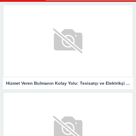
Hizmet Veren Bulmanın Kolay Yolu: Tesisatçı ve Elektrikçi Ararken Nelere Dikkat Edilmeli?