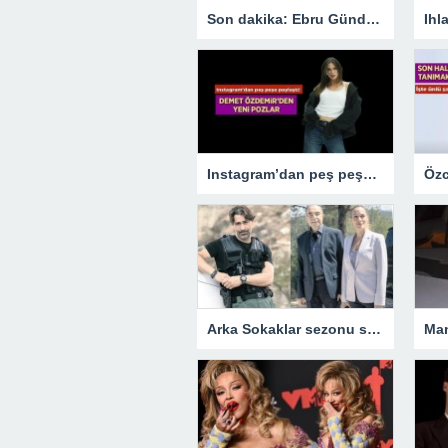
Son dakika: Ebru Gündeş boşanıyor! Kararı Instagram’dan duyurdu
Instagram’dan peş peşe paylaştı! Demet Özdemir’den yeni pozlar
Arka Sokaklar sezonu sürprizlerle açıyor