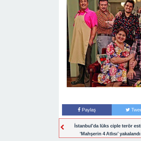
Paylaş
Twee
İstanbul’da lüks ciple terör est
‘Mahşerin 4 Atlısı’ yakalandı