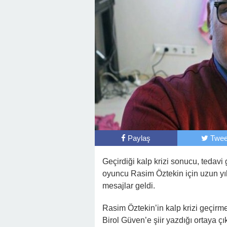
Paylaş
Twee
Geçirdiği kalp krizi sonucu, tedav
oyuncu Rasim Öztekin için uzun yılla
mesajlar geldi.
Rasim Öztekin’in kalp krizi geçirm
Birol Güven’e şiir yazdığı ortaya çık