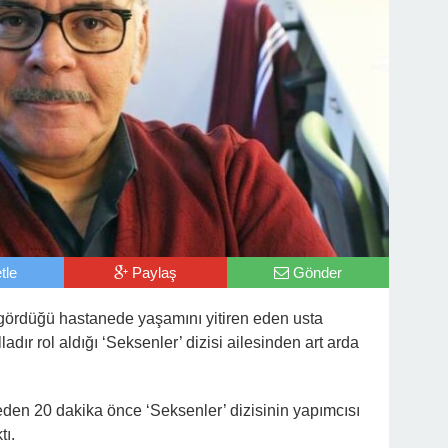
tle
Paylaş
Gönder
i gördüğü hastanede yaşamını yitiren eden usta
dır rol aldığı ‘Seksenler’ dizisi ailesinden art arda
eden 20 dakika önce ‘Seksenler’ dizisinin yapımcısı
tı.