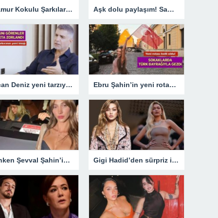
Ihlamur Kokulu Şarkılar” serisinin yeni çalışması “Benim Duam” dijital platformlarda yayında!
Aşk dolu paylaşım! Samet Akaydın ve Hazal Çağlar’dan yeni kareler
Özcan Deniz yeni tarzıyla dikkat çekti! İşte ünlü şarkıcının son imajı
Ebru Şahin’in yeni rotası belli oldu! Instagram detayı ele verdi
Manken Şevval Şahin’in bindiği araçtaki yazı sahte çıktı! Adli işlem başlatıldı
Gigi Hadid’den sürpriz itiraf: Seçmelere katıldı, kazanamadı