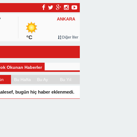
ANKARA
P
°C
Diğer İller
ok Okunan Haberler
ün
Bu Hafta
Bu Ay
Bu Yıl
alesef, bugün hiç haber eklenmedi.