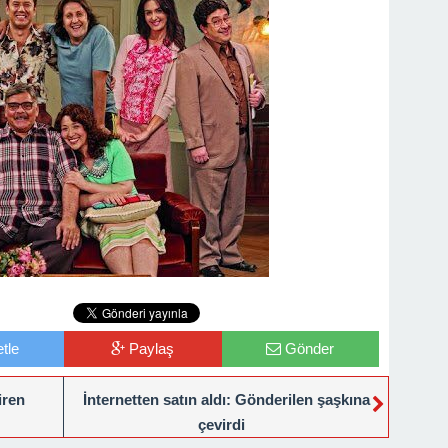
tle
Paylaş
Gönder
iren
İnternetten satın aldı: Gönderilen şaşkına
çevirdi