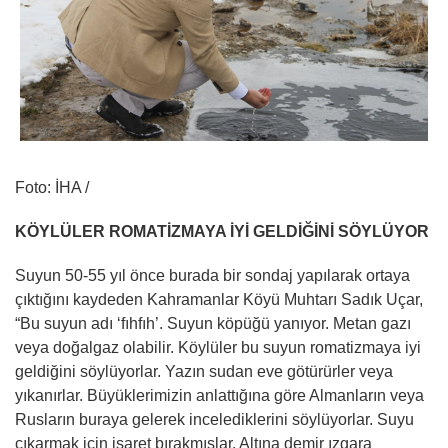
Foto: İHA /
KÖYLÜLER ROMATİZMAYA İYİ GELDİĞİNİ SÖYLÜYOR
Suyun 50-55 yıl önce burada bir sondaj yapılarak ortaya
çıktığını kaydeden Kahramanlar Köyü Muhtarı Sadık Uçar,
“Bu suyun adı ‘fıhfıh’. Suyun köpüğü yanıyor. Metan gazı
veya doğalgaz olabilir. Köylüler bu suyun romatizmaya iyi
geldiğini söylüyorlar. Yazın sudan eve götürürler veya
yıkanırlar. Büyüklerimizin anlattığına göre Almanların veya
Rusların buraya gelerek incelediklerini söylüyorlar. Suyu
çıkarmak için işaret bırakmışlar. Altına demir ızgara