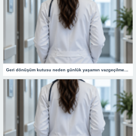
Geri dönüşüm kutusu neden günlük yaşamın vazgeçilmezidir?