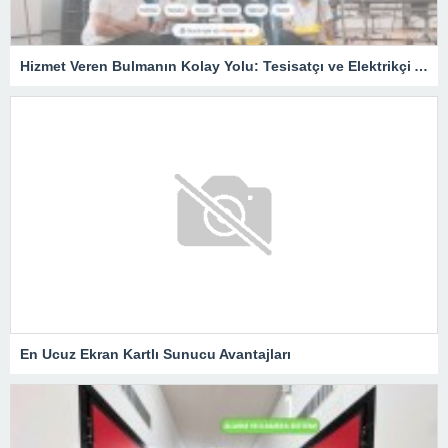
Hizmet Veren Bulmanın Kolay Yolu: Tesisatçı ve Elektrikçi Ararken Nelere Dikkat Edilmeli?
En Ucuz Ekran Kartlı Sunucu Avantajları