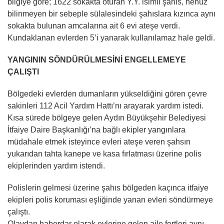
bilgiye göre; 1622 sokakta oturan Y.Y. isimli şahıs, henüz
bilinmeyen bir sebeple sülalesindeki şahıslara kızınca aynı
sokakta bulunan amcalarına ait 6 evi ateşe verdi.
Kundaklanan evlerden 5’i yanarak kullanılamaz hale geldi.
YANGININ SÖNDÜRÜLMESİNİ ENGELLEMEYE
ÇALIŞTI
Bölgedeki evlerden dumanların yükseldiğini gören çevre
sakinleri 112 Acil Yardım Hattı’nı arayarak yardım istedi.
Kısa sürede bölgeye gelen Aydın Büyükşehir Belediyesi
İtfaiye Daire Başkanlığı’na bağlı ekipler yangınlara
müdahale etmek isteyince evleri ateşe veren şahsın
yukarıdan tahta kanepe ve kasa fırlatması üzerine polis
ekiplerinden yardım istendi.
Polislerin gelmesi üzerine şahıs bölgeden kaçınca itfaiye
ekipleri polis koruması eşliğinde yanan evleri söndürmeye
çalıştı.
Olaydan haberdar olarak evlerine gelen aile fertleri aynı