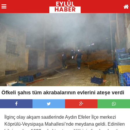
Öfkeli şahıs tüm akrabalarının evlerini ateşe verdi
İlginç olay akşam saatlerinde Aydın Efeler İlçe merkezi
Köprülü-Veysipaşa Mahallesi’nde meydana geldi. Edinilen